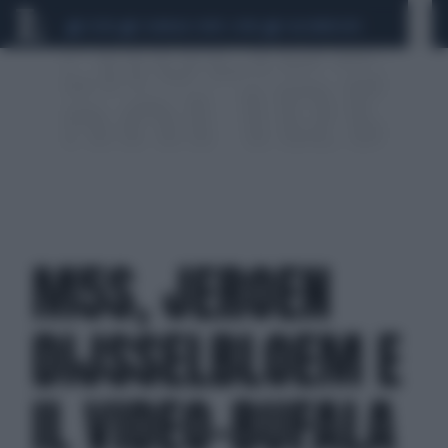
CEUTA
SCANDALO CONTE-COVID
CALCIOMERCATO
M5S, JEROEN
DIJSSELBLOEM E
IL VIDEO-BUFALA