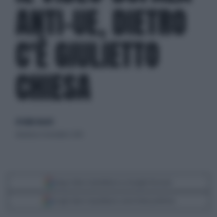
ANTI-UE, DIETRO
C'È GIULIETTO
CHIESA
di Giulio Bucchi
domenica 4 novembre 2018
Segui Libero Quotidiano su Google Discover
Scegli Libero Quotidiano come fonte preferita