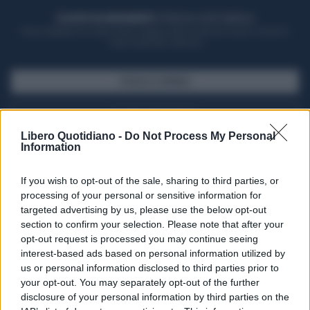
ACQUISTA UN ABBONAMENTO
OTTIENI DEI SUPER VANTAGGI
Potrai sfogliare la rivista online, leggere tutte le edizioni locali, ricevere a
casa il giornale cartaceo
SFOGLIA IL GIORNALE
ACQUISTA ABBONAMENTO
Libero Quotidiano -
Do Not Process My Personal
Information
If you wish to opt-out of the sale, sharing to third parties, or
processing of your personal or sensitive information for
targeted advertising by us, please use the below opt-out
section to confirm your selection. Please note that after your
opt-out request is processed you may continue seeing
interest-based ads based on personal information utilized by
us or personal information disclosed to third parties prior to
your opt-out. You may separately opt-out of the further
Seguici su Google Discover
disclosure of your personal information by third parties on the