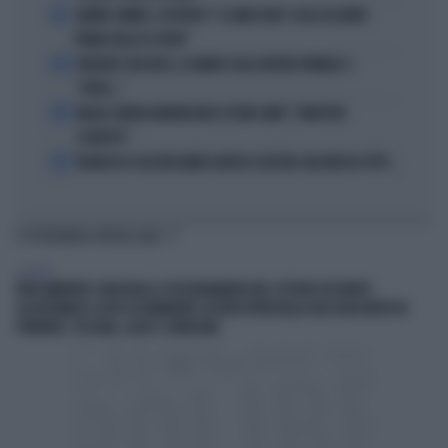
2
JANNIK SINNER, L'ESPERTO: "IL GINOCCHIO? COSA ACCADRÀ
PRIMA DELLO US OPEN"
3
FREDERIC VASSEUR, IL DUBBIO SULLA NUOVA FORMULA 1:
"FORSE..."
4
MILAN, RUBEN AMORIM NON SI PONE LIMITI: "OBIETTIVO
SCUDETTO"
5
FRANCESCO GUCCINI AMATO ANCHE A DESTRA. MA NON DA TUTTI...
TI POTREBBERO INTERESSARE
GENERAL
IREN AMBIENTE CONSOLIDA IL POSIZIONAMENTO NEL SETTORE DEI RIFIUTI
ACQUISTANDO IL 66% DI ETAMBIENTE SOCIETÀ ATTIVA NELLA RACCOLTA RIFIUTI IN
PIEMONTE, TOSCANA, LAZIO E SARDEGNA