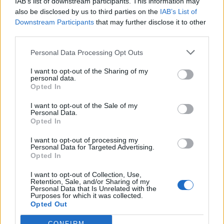
IAB’s list of downstream participants. This information may
Segui Libero Quotidiano su Google Discover
also be disclosed by us to third parties on the
IAB’s List of
Scegli Libero Quotidiano come fonte preferita
Downstream Participants
that may further disclose it to other
third parties.
SEZIONI
Personal Data Processing Opt Outs
I want to opt-out of the Sharing of my
SPETTACOLI
personal data.
Opted In
SCIENZA E TECH
I want to opt-out of the Sale of my
Personal Data.
Opted In
ALTRO
I want to opt-out of processing my
Personal Data for Targeted Advertising.
Opted In
I want to opt-out of Collection, Use,
Retention, Sale, and/or Sharing of my
Personal Data that Is Unrelated with the
Purposes for which it was collected.
Libero Shopping
Contatti
Pubblicità
Cookie policy
Privacy policy
Opted Out
Condizioni generali
Modello 231
Assistenza
Preferenze Privacy
CONFIRM