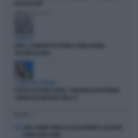
RISPOSTE IN CHAT"
Politica
di Roberto Tortora
QUI NAPOLI
NAPOLI, IL SEGRETARIO DEL PD RUBA LA CREMA DA BARBA:
INCASTRATO DAL VIDEO
È GUERRA CON LA SPAGNA
PALAZZO CHIGI LIQUIDA SÁNCHEZ: "L'ITALIA NON ACCETTA ULTIMATUM.
SCHENGEN? NESSUNA REVOCA FINO AL 15"
I PIÙ LETTI
1
ARTAN, L'ARBITRO SOMALO ESCLUSO DAI MONDIALI? LA DECISIONE:
SCHIAFFO-UEFA A TRUMP