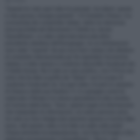
1' di lettura
"Quando ho visto quel video ho pensato: Accidenti, questa
è roba grossa, bisogna spararla". C'è Giulietto Chiesa, il re
(comunista) dei complottari italiani, dietro la clamorosa
(mezza) bufala del Movimento 5 Stelle su Jeroen
Dijsselbloem. La video-intervista taroccata all'ex
presidente olandese dell'Eurogruppo, le cui dichiarazioni
sono state "coperte" da una voce fuori-campo che alludeva
al complotto internazionale per far esplodere l'economia
italiana, è stato ripreso e condiviso dal profilo Facebook dei
5 Stelle Europa. Ne è nato un caso politico, con il Pd (e non
solo) che ha dato ai grillini dei "falsari" con lo scopo di
cavalcare l'onda anti-Ue. Su quel video c'è però lo zampino
di Chiesa e della sua Pandora Tv. E a spiegare come ha
realizzato il filmato è lo stesso giornalista di ultra-sinistra,
al Corriere della Sera: "Sono i grandi organi di informazione
che manipolano le informazioni, noi siamo persone serie.
Ho visto su Zero Hedge (sito anonimo spesso a rischio fake
news, ndr) questo video e ho fatto un salto sulla sedia".
Chiesa ammette la manipolazione, con frasi di Draghi e Bce
attribuite erroneamente a Dijsselbloem: "Ma no, non