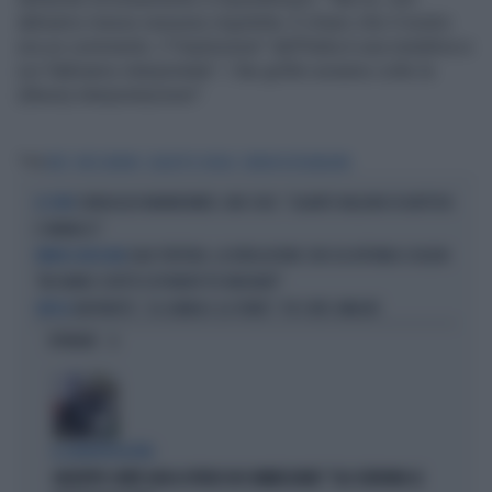
abbiamo messo nessuna virgoletta. È chiaro che il nostro
era un commento. L'"implosione" dell'Italia è una metafora e
noi l'abbiamo interpretata". I fan grillini avranno colto la
(libera) interpretazione?
Tag
M5S
M5S EUROPA
GIULIETTO CHIESA
JEROEN DIJSSELBLOEM
SONDAGGIO MANNHEIMER, UNO CHOC: "QUANTO VALGONO DI BATTISTA
LE CIFRE
E VANNACCI"
GAIA TORTORA, LA RIVELAZIONE CON CUI AFFONDA SCHLEIN:
ERRORI GIUDIZIARI
"MI HANNO SCRITTO ESPONENTI PD INDIGNATI"
BERTINOTTI, "LA SABBIA E LA TORRE": PD E M5S UMILIATI
CRITICO
OPINIONI
IL SOSPETTO DI FDI
GIUSEPPE CONTE GIOCA SPORCO IN COMMISSIONE? "GLI SCRIVONO LE