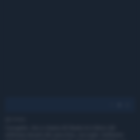
1' di lettura
Il progetto, che si chiama 40 Weeks & A Mirror (40
settimana devanti allo specchio), raccoglie i bellissimi