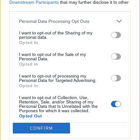
Scegli Libero Quotidiano come fonte preferita
Downstream Participants
that may further disclose it to other
third parties.
SEZIONI
Personal Data Processing Opt Outs
I want to opt-out of the Sharing of my
SPETTACOLI
personal data.
Opted In
SCIENZA E TECH
I want to opt-out of the Sale of my
Personal Data.
Opted In
ALTRO
I want to opt-out of processing my
Personal Data for Targeted Advertising.
Opted In
I want to opt-out of Collection, Use,
Retention, Sale, and/or Sharing of my
Personal Data that Is Unrelated with the
Purposes for which it was collected.
Libero Shopping
Contatti
Pubblicità
Cookie policy
Privacy policy
Opted Out
Condizioni generali
Modello 231
Assistenza
Preferenze Privacy
CONFIRM
Editoriale Libero S.r.l. - Sede Legale: Via dell’Aprica 18, 20158 Milano -
Registro Imprese di Milano Monza Brianza Lodi: C.F. e P.IVA 06823221004 -