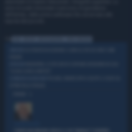
autoritratti di Sophie Starzenski, fotografa argentina. La
serie di scatti immortala il percorso di gravidanza
dell'artista, dalle prime settimane fino ad arrivare alla
nascita del piccolo.
Tag
SELFIE
SPECCHIO
ARTISTA ARGENTINA
SOPHIE STARZENSKI
ECCO PERCHÉ IN ASCENSORE CI SONO GLI SPECCHI: NON È COME
CURIOSITÀ
PENSATE
INGHILTERRA, LO SPECCHIO FA SCOPPIARE UN INCENDIO IN CASA:
ATTENZIONE
"OCCHIO A DOVE LO METTETE"
PESCARA, ORRORE DOPO IL DELITTO: IL SELFIE SUL
LE IMMAGINI AGGHIACCIANTI
LETTINO DELLA SPIAGGIA
OPINIONI
POLITICA IN LUTTO
È MORTO MASSIMILIANO CENCELLI: IL SUO "MANUALE" È DIVENTATO