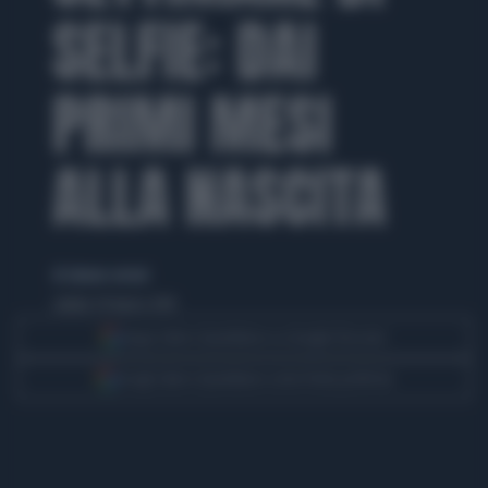
SELFIE: DAI
PRIMI MESI
ALLA NASCITA
di simone cerroni
sabato 29 marzo 2014
Segui Libero Quotidiano su Google Discover
Scegli Libero Quotidiano come fonte preferita