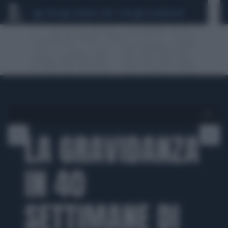
CEUTA
SCANDALO CONTE-COVID
CALCIOMERCATO
1 di 10
LA GRAVIDANZA
IN 40
SETTIMANE DI