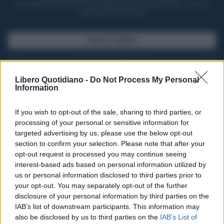
Potrai sfogliare la rivista online, leggere tutte le edizioni locali, ricevere a
casa il giornale cartaceo
SFOGLIA IL GIORNALE
ACQUISTA ABBONAMENTO
Libero Quotidiano -
Do Not Process My Personal
Information
If you wish to opt-out of the sale, sharing to third parties, or
processing of your personal or sensitive information for
targeted advertising by us, please use the below opt-out
section to confirm your selection. Please note that after your
opt-out request is processed you may continue seeing
interest-based ads based on personal information utilized by
us or personal information disclosed to third parties prior to
your opt-out. You may separately opt-out of the further
Seguici su Google Discover
disclosure of your personal information by third parties on the
IAB’s list of downstream participants. This information may
Segui Libero Quotidiano su Google Discover
also be disclosed by us to third parties on the
IAB’s List of