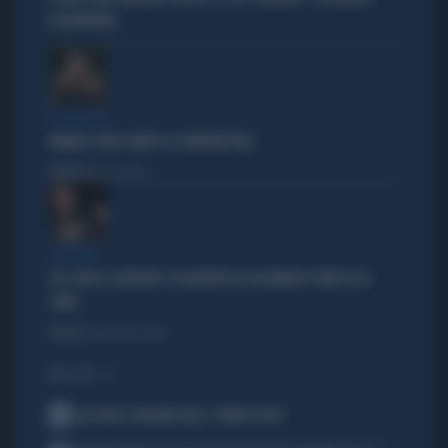
LEGGENDARIO
IL GENERALE
VANNACCI NON CHIUDE AL CENTRODESTRA
Politica
di Elisa Calessi
DISPERATI
SUL COVID LA SINISTRA SI AGGRAPPA AL DOCUMENTO-PATACCA DI
CONTE
Politica
di Andrea Muzzolon
I PIÙ LETTI
1
ALL’ASTA IL PALLONE DELLA “MANO DI DIO”