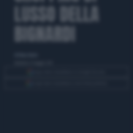
LUSSO DELLA
BIGNARDI
di Eliana Giusto
domenica 12 maggio 2013
Segui Libero Quotidiano su Google Discover
Scegli Libero Quotidiano come fonte preferita