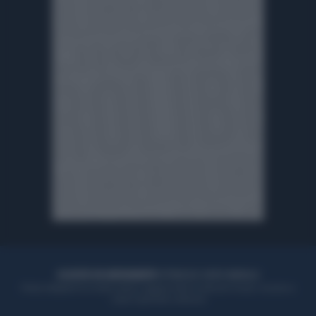
ACQUISTA UN ABBONAMENTO
OTTIENI DEI SUPER VANTAGGI
Potrai sfogliare la rivista online, leggere tutte le edizioni locali, ricevere a
casa il giornale cartaceo