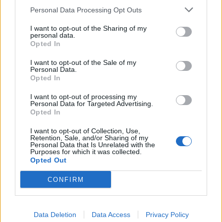
SEZIONI
Personal Data Processing Opt Outs
I want to opt-out of the Sharing of my
SPETTACOLI
personal data.
Opted In
SCIENZA E TECH
I want to opt-out of the Sale of my
Personal Data.
Opted In
ALTRO
I want to opt-out of processing my
Personal Data for Targeted Advertising.
Opted In
I want to opt-out of Collection, Use,
Retention, Sale, and/or Sharing of my
Personal Data that Is Unrelated with the
Purposes for which it was collected.
Libero Shopping
Contatti
Pubblicità
Cookie policy
Privacy policy
Opted Out
Condizioni generali
Modello 231
Assistenza
Preferenze Privacy
CONFIRM
Editoriale Libero S.r.l. - Sede Legale: Via dell’Aprica 18, 20158 Milano -
Registro Imprese di Milano Monza Brianza Lodi: C.F. e P.IVA 06823221004 -
R.E.A. Milano n. 1690166 Cap. Soc. € 400.000,00 i.v.
Tutti i diritti riservati - ISSN (sito web): 2531-6370
Data Deletion
Data Access
Privacy Policy