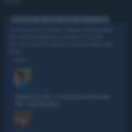
(Splash)
Tag
DARIA BIGNARDI
DARIA
BIGNARDI
SHOPPING
PRADA
FOTO
GALLERY
IL LUSSO SI SPOGLIA. E TORNA AD ESSERE DESIDERABILE
STILE E STILETTO
DALLA MODA ALLA LUNA: PRADA VESTE IL FUTURO
STILE E STILETTO
PRADA TRA CHIAREZZA, SILHOUETTE ALLUNGATE E MAXI
STILE E STILETTO
POLSINI
OPINIONI
SCELTE NEL CAMPO LARGO
SONDAGGIO IPSOS-DOXA, "IL 92% DEGLI ELETTORI PD VOTEREBBE
CONTE": SCHLEIN SPAZZATA VIA