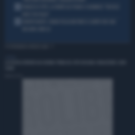
4
FRANCESCO TOTTI, LA VERITÀ SUL PUGNO A COLONNESE: "MI DISSE:
NON È TUO FIGLIO"
5
EUROPEI NUOTO, CHIARA PELLACANI VINCE IL QUINTO ORO: MAI
NESSUNO COME LEI
TI POTREBBERO INTERESSARE
GENERAL
LA POLITICA RIPARTA DAI GIOVANI: PRIMA DEL VOTO BISOGNA CONQUISTARE I LORO
CUORI
Andrea Pasini