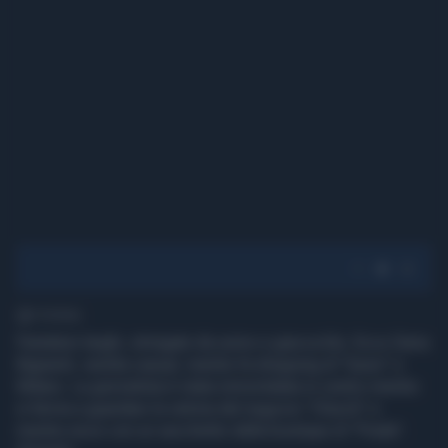
1' di lettura
Pantaloni larghi, stringate da uomo e giacca blu. Ecco Daria
Bignardi, vestita casual, mentre fa shopping di "lusso" a
Milano. La giornalista è stata immortalata in centro mentre
si ferma a guardare la vetrina del negozio "Church" e
mentre esce con un sacchetto dalla boutique di "Prada".