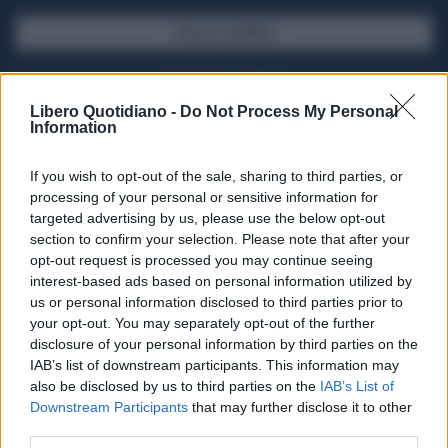
SFOGLIA IL GIORNALE
ACQUISTA ABBONAMENTO
Libero Quotidiano -
Do Not Process My Personal
Information
If you wish to opt-out of the sale, sharing to third parties, or
processing of your personal or sensitive information for
targeted advertising by us, please use the below opt-out
section to confirm your selection. Please note that after your
opt-out request is processed you may continue seeing
interest-based ads based on personal information utilized by
us or personal information disclosed to third parties prior to
your opt-out. You may separately opt-out of the further
Seguici su Google Discover
disclosure of your personal information by third parties on the
IAB’s list of downstream participants. This information may
Segui Libero Quotidiano su Google Discover
also be disclosed by us to third parties on the
IAB’s List of
Scegli Libero Quotidiano come fonte preferita
Downstream Participants
that may further disclose it to other
third parties.