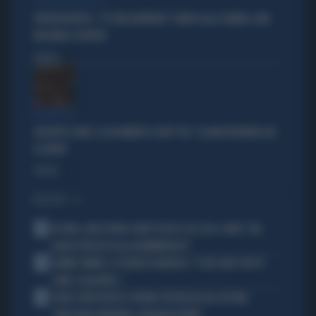
SUL TAPPETO ROSSO
TRANSATLANTICO, "C'È UNA DENTIERA!": PANICO ALLA CAMERA, UNA
MACABRA SCOPERTA
Politica
di
FIGURACCIA
GIUSEPPE CONTE, IL DOCUMENTO SCOOP? FDI: "LA MAGISTRATURA GIÀ
LO AVEVA"
Politica
di
I PIÙ LETTI
1
IN ONDA, MULÈ FRENA SUBITO TELESE SUL CASO-CONTE: "MA
QUALE PROCESSO ALLA NORIMBERGA?!"
2
JANNIK SINNER, LA TEORIA DI NARGISO: "I SUOI GUAI? UN PO'
COME I CALCIATORI..."
3
CARLO CONTI RICEVE IL PREMIO SPETTACOLO DEL FESTIVAL
"ORIZZONTI DIFFERENTI, PENSIERI DISTINTI"