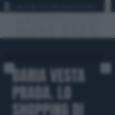
CEUTA
SCANDALO CONTE-COVID
SIGFRIDO RANUCCI
1 di 9
DARIA VESTA
PRADA. LO
SHOPPING DI