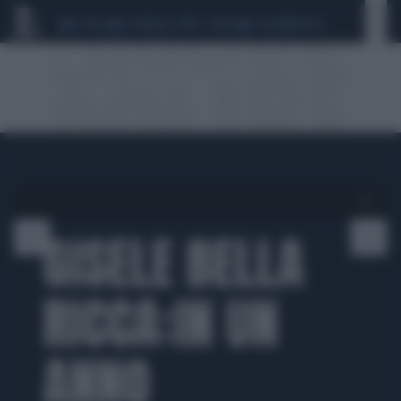
CEUTA
SCANDALO CONTE-COVID
CALCIOMERCATO
1 di 7
GISELE BELLA
RICCA:IN UN
ANNO