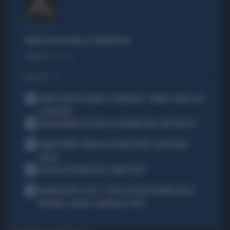
IL GENERALE
VANNACCI NON CHIUDE AL CENTRODESTRA
Politica
di Elisa Calessi
I PIÙ LETTI
1
NOVAK DJOKOVIC FULMINA IL GIORNALISTA: "SINNER? CONOSCI GIÀ
LA RISPOSTA"
2
JOHN GOODMAN? BECCATO AL SUPERMERCATO: COM'È ADESSO
3
JANNIK SINNER, TERAPIA CON ONDE D'URTO: COSA RISCHIA
ADESSO
4
ALL’ASTA IL PALLONE DELLA “MANO DI DIO”
5
MALDINI VUOTA IL SACCO: "COSA È SUCCESSO DAVVERO CON LA
NAZIONALE, MALAGÒ, GUARDIOLA E PIRLO"