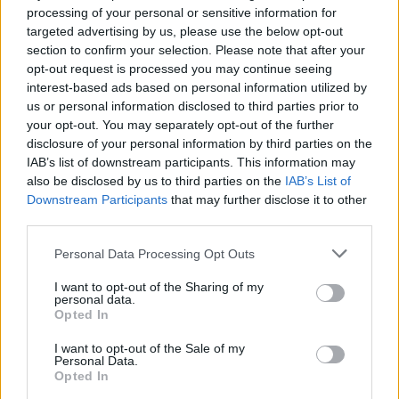
processing of your personal or sensitive information for
targeted advertising by us, please use the below opt-out
section to confirm your selection. Please note that after your
opt-out request is processed you may continue seeing
interest-based ads based on personal information utilized by
us or personal information disclosed to third parties prior to
your opt-out. You may separately opt-out of the further
Seguici su Google Discover
disclosure of your personal information by third parties on the
IAB’s list of downstream participants. This information may
Segui Libero Quotidiano su Google Discover
also be disclosed by us to third parties on the
IAB’s List of
Scegli Libero Quotidiano come fonte preferita
Downstream Participants
that may further disclose it to other
third parties.
SEZIONI
Personal Data Processing Opt Outs
I want to opt-out of the Sharing of my
SPETTACOLI
personal data.
Opted In
SCIENZA E TECH
I want to opt-out of the Sale of my
Personal Data.
Opted In
ALTRO