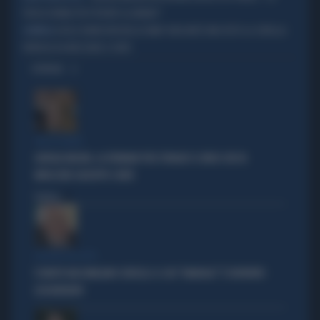
TERZA DONNA PIÙ POTENTE AL MONDO"
GISELE BUNDCHEN BELLISSIMA? NON AVETE MAI VISTO LA SORELLA:
SORPRESA
PATRICIA DA MOZZARE IL FIATO
OPINIONI
TRA LA GENTE
GIORGIA MELONI, LA FERMANO PER STRADA? IL VIDEO CHE FA
IMPAZZIRE GIUSEPPE CONTE
Politica
di
POLITICA IN LUTTO
È MORTO MASSIMILIANO CENCELLI: IL SUO "MANUALE" È DIVENTATO
LEGGENDARIO