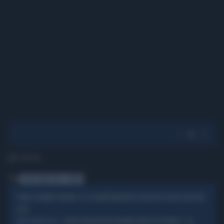
1' di lettura
Tag
GISELE BUNDCHEN
FORBES
JASMINE PAOLINI, ECCO QUANTI MILIONI DI DOLLARI HA INCASSATO NEL
FORBES
2024
GIORGIA MELONI INCORONATA ANCHE DA FORBES: "LA
DOPO POLITICO.EU...