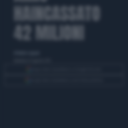
HAINCASSATO
42 MILIONI
di Matteo Legnani
domenica 25 agosto 2013
Segui Libero Quotidiano su Google Discover
Scegli Libero Quotidiano come fonte preferita