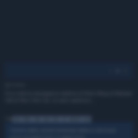
1' di lettura
Ecco tutta la stravaganza natalizia di Nicki Minaj al Webster
Hall di New York City: un seno esplosivo...
Tag
NICKI
MINAJ
SENO
NEW
YORK
CITY
WEBSTER
HALL
CAMERA, MOZIONI PREVENZIONE TUMORE AL SENO IN AULA:
L'INIZIATIVA