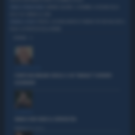
QUESTA SERA MONTECITORIO SI ILLUMINA DI ROSA
SABRINA SALERNO, IL DRAMMA: LA REGINA DELLA
SIMBOLO INTRAMONTABILE
DISCO COL TUMORE AL SENO
TREVISO, AZZURRA MORTA DI TUMORE PER FAR NASCERE IL
DRAMMA A ODERZO
FIGLIO: LA PROFEZIA DELLA NONNA
OPINIONI
POLITICA IN LUTTO
È MORTO MASSIMILIANO CENCELLI: IL SUO "MANUALE" È DIVENTATO
LEGGENDARIO
IL GENERALE
VANNACCI NON CHIUDE AL CENTRODESTRA
Politica
di Elisa Calessi