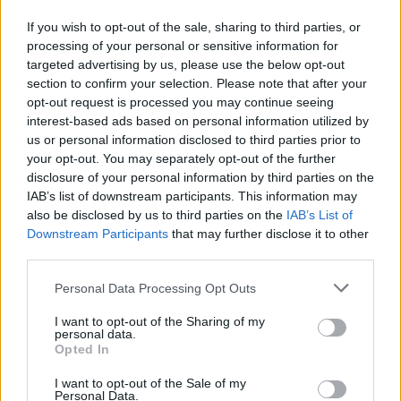
If you wish to opt-out of the sale, sharing to third parties, or
processing of your personal or sensitive information for
targeted advertising by us, please use the below opt-out
section to confirm your selection. Please note that after your
opt-out request is processed you may continue seeing
interest-based ads based on personal information utilized by
us or personal information disclosed to third parties prior to
your opt-out. You may separately opt-out of the further
Seguici su Google Discover
disclosure of your personal information by third parties on the
IAB’s list of downstream participants. This information may
Segui Libero Quotidiano su Google Discover
also be disclosed by us to third parties on the
IAB’s List of
Scegli Libero Quotidiano come fonte preferita
Downstream Participants
that may further disclose it to other
third parties.
SEZIONI
Personal Data Processing Opt Outs
I want to opt-out of the Sharing of my
SPETTACOLI
personal data.
Opted In
SCIENZA E TECH
I want to opt-out of the Sale of my
Personal Data.