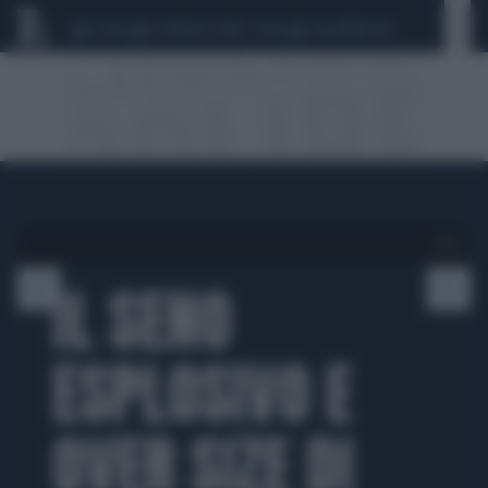
CEUTA
SCANDALO CONTE-COVID
CALCIOMERCATO
1 di 4
IL SENO
ESPLOSIVO E
OVER SIZE DI