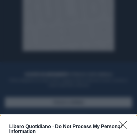
ACQUISTA UN ABBONAMENTO
OTTIENI DEI SUPER VANTAGGI
Potrai sfogliare la rivista online, leggere tutte le edizioni locali, ricevere a
casa il giornale cartaceo
SFOGLIA IL GIORNALE
ACQUISTA ABBONAMENTO
Libero Quotidiano -
Do Not Process My Personal
Information