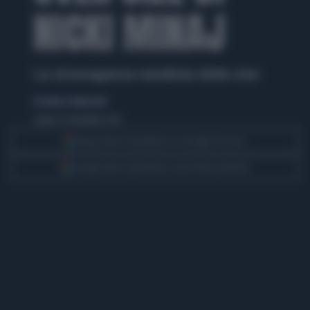
NICKI MINAJ
La stravaganza natalizia della star
di Andrea Tempestini
sabato 29 dicembre 2012
Segui Libero Quotidiano su Google Discover
Scegli Libero Quotidiano come fonte preferita