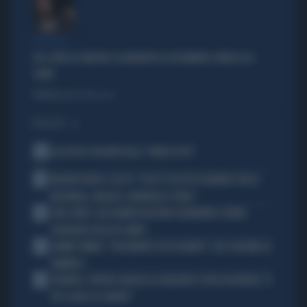
DISPERATI
SUL COVID LA SINISTRA SI AGGRAPPA AL DOCUMENTO-PATACCA DI
CONTE
Politica
di Andrea Muzzolon
I PIÙ LETTI
1
ALL’ASTA IL PALLONE DELLA “MANO DI DIO”
2
MALDINI VUOTA IL SACCO: "COSA È SUCCESSO DAVVERO CON LA
NAZIONALE, MALAGÒ, GUARDIOLA E PIRLO"
3
JUVE-INTER, ALESSANDRO BASTONI SCARAVENTA A TERRA
ZHEGROVA: RISSA IN CAMPO
4
JANNIK SINNER, "DOLCEMENTE OSSESSIONATO": CHI SI INCHINA AL
NUMERO 1
5
JUVENTUS, PAPERE-MICHELE DI GREGORIO E TIFOSI IN RIVOLTA: "IL
PIÙ SCARSO DI SEMPRE"