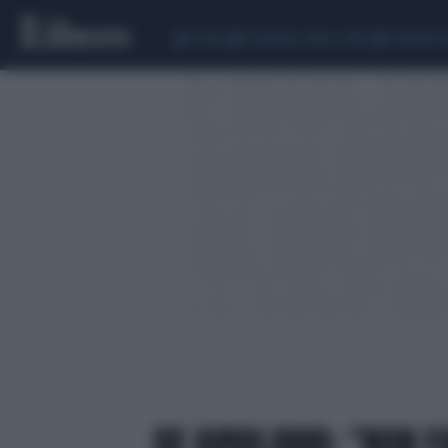
CEUTA
SCANDALO CONTE-COVID
SIGFRIDO 
DE GIROLAMO: "NON F