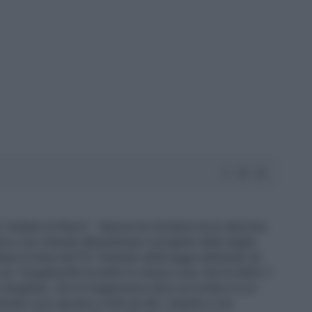
è i badanti di Renzi". Nunzia De Girolamo ha le idee ben
ra e non intende abbandonare il progetto delle larghe
tare la linea del Pd. Parlando della legge elettorale ad
 ieri "Quagliariello ha detto le stessa cose che ha detto il
e sbagliate, che la maggioranza deve accordarsi su un
nato a poi apriamo a tutti gli altri. Quando si sta