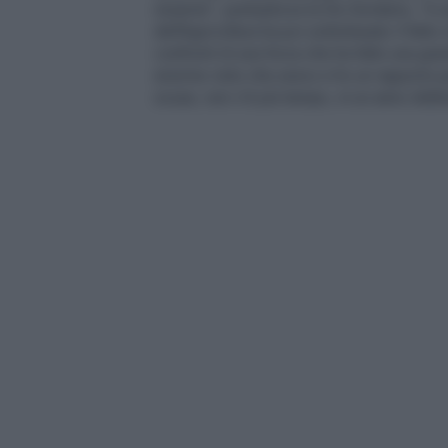
insieme", puntualizza la De Girolamo, "è un
dell'Agricoltura ha poi sottolineato il fat
confronti di una forza che ha fatto una gra
enorme visto che avevo e ho un rapporto p
scuse, non c'è più tempo, in un anno dobb