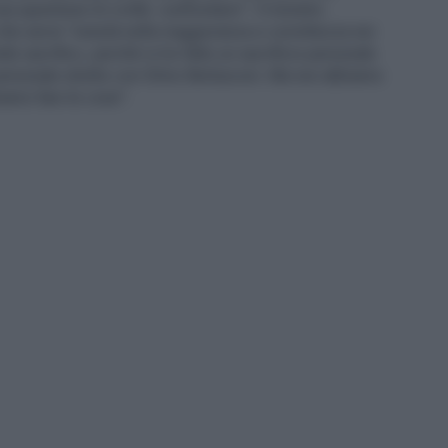
a questione di civiltà confrontarsi". Il ministro
to che serve "onestà nella maggioranza e correttezza nei
nde sacrifico, perchè io ho fatto un sacrificio personale
ersonale stretto con Silvio Berlusconi. Ma non abbiamo
iamo fare le cose".