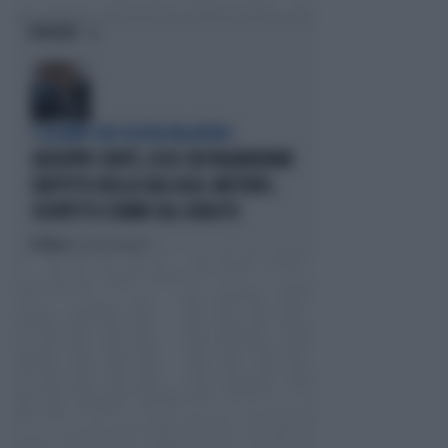
OPINIONI
I LEGAMI CON OLIVIA PALADINO
GIUSEPPE CONTE, ECCO CHI PAGHEREBBE
L'AFFITTO DELLA SUA CASA: MISTERO,
SOSPETTI E DUBBI SUL CATASTO
Politica
di Giacomo Amadori