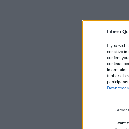
Libero Qu
If you wish 
sensitive in
confirm you
continue se
information 
further disc
participants
Downstream 
Persona
I want t