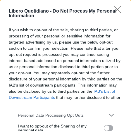
ACQUISTA ABBONAMENTO
Libero Quotidiano -
Do Not Process My Personal
Information
If you wish to opt-out of the sale, sharing to third parties, or
processing of your personal or sensitive information for
targeted advertising by us, please use the below opt-out
section to confirm your selection. Please note that after your
opt-out request is processed you may continue seeing
interest-based ads based on personal information utilized by
us or personal information disclosed to third parties prior to
your opt-out. You may separately opt-out of the further
Seguici su Google Discover
disclosure of your personal information by third parties on the
IAB’s list of downstream participants. This information may
Segui Libero Quotidiano su Google Discover
also be disclosed by us to third parties on the
IAB’s List of
Scegli Libero Quotidiano come fonte preferita
Downstream Participants
that may further disclose it to other
third parties.
SEZIONI
Personal Data Processing Opt Outs
I want to opt-out of the Sharing of my
SPETTACOLI
personal data.