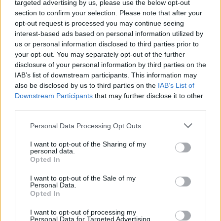
targeted advertising by us, please use the below opt-out
section to confirm your selection. Please note that after your
opt-out request is processed you may continue seeing
interest-based ads based on personal information utilized by
us or personal information disclosed to third parties prior to
your opt-out. You may separately opt-out of the further
Seguici su Google Discover
disclosure of your personal information by third parties on the
IAB’s list of downstream participants. This information may
Segui Libero Quotidiano su Google Discover
also be disclosed by us to third parties on the
IAB’s List of
Scegli Libero Quotidiano come fonte preferita
Downstream Participants
that may further disclose it to other
third parties.
SEZIONI
Personal Data Processing Opt Outs
I want to opt-out of the Sharing of my
SPETTACOLI
personal data.
Opted In
SCIENZA E TECH
I want to opt-out of the Sale of my
Personal Data.
Opted In
ALTRO
I want to opt-out of processing my
Personal Data for Targeted Advertising.