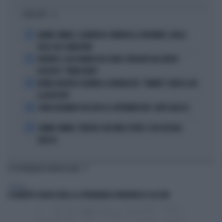
I PIÙ LETTI
1
JANNIK SINNER, CLAMOROSO: RINUNCIA A CINCINNATI, GIALLO
SULLE SUE CONDIZIONI
2
JUVENTUS, ALESSANDRO DEL PIERO STREGATO DAL NUOVO
ACQUISTO: "TANTA ROBA"
3
NOVAK DJOKOVIC FULMINA IL GIORNALISTA: "SINNER? CONOSCI GIÀ
LA RISPOSTA"
4
JOHN GOODMAN? BECCATO AL SUPERMERCATO: COM'È ADESSO
5
JANNIK SINNER, TERAPIA CON ONDE D'URTO: COSA RISCHIA
ADESSO
TI POTREBBERO INTERESSARE
GENERAL
A ROBERTO SERGIO (RAI) LA CITTADINANZA ONORARIA DI CACCURI