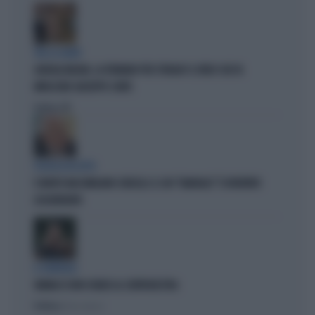
TRA LA GENTE
GIORGIA MELONI, LA FERMANO PER STRADA? IL VIDEO CHE FA
IMPAZZIRE GIUSEPPE CONTE
Politica
di
POLITICA IN LUTTO
È MORTO MASSIMILIANO CENCELLI: IL SUO "MANUALE" È DIVENTATO
LEGGENDARIO
IL GENERALE
VANNACCI NON CHIUDE AL CENTRODESTRA
Politica
di Elisa Calessi