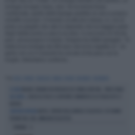
al tam-tam su Twitter. Un orologio tutt'altro che austero, un
orologio di super-lusso, anzi. Se la notizia fosse
confermata, quello della Kyenge sarebbe un vero e proprio
schiaffo ai poveri. Il ministro va alla loro mensa, sì, con al
polso un gingillo che vale lo stipendio che la maggior parte
degli italiani porta a casa in un anno. In soccorso di Cécile,
però, arriva proprio il marito. Grispino ha infatti spiegato: "Si
tratta di un orologio da 200 euro che le ho regalato io". Un
gesto con cui il consorte ha cercato di far pace con la
moglie. Attendiamo conferme...
Tag
CECILE
KYENGE
OROLOGIO
MENSA
POVERI
VACHERON
CONSTANTIN
MILANO, RUBANO UN OROLOGIO DA 125MILA EURO MA... FINISCE MALE
IL COLPO
ROLEX AL POLSO: IL DEPUTATO COMUNISTA SE LO TOGLIE IN TV, È
HAI CAPITO...
BUFERA
NAPOLI, ORRORE NELLA MENSA SCOLASTICA: COS'HANNO
GENITORI IN RIVOLTA
TROVATO NEL CIBO, IMMAGINI DISGUSTOSE
OPINIONI