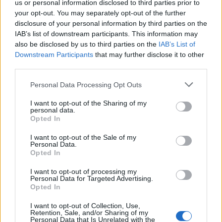
us or personal information disclosed to third parties prior to
your opt-out. You may separately opt-out of the further
Seguici su Google Discover
disclosure of your personal information by third parties on the
IAB’s list of downstream participants. This information may
Segui Libero Quotidiano su Google Discover
also be disclosed by us to third parties on the
IAB’s List of
Scegli Libero Quotidiano come fonte preferita
Downstream Participants
that may further disclose it to other
third parties.
SEZIONI
Personal Data Processing Opt Outs
I want to opt-out of the Sharing of my
SPETTACOLI
personal data.
Opted In
SCIENZA E TECH
I want to opt-out of the Sale of my
Personal Data.
Opted In
ALTRO
I want to opt-out of processing my
Personal Data for Targeted Advertising.
Opted In
I want to opt-out of Collection, Use,
Retention, Sale, and/or Sharing of my
Personal Data that Is Unrelated with the