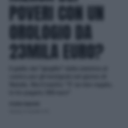
POVERI CON UN
OROLOGIO DA
23MILA EURO?
Il giallo del "gingillo" della ministra al
centro per gli immigrati nel giorno di
Natale. Ma il marito: "E' un mio regalo,
lo ho pagato 200 euro"
di Andrea Tempestini
domenica 29 dicembre 2013