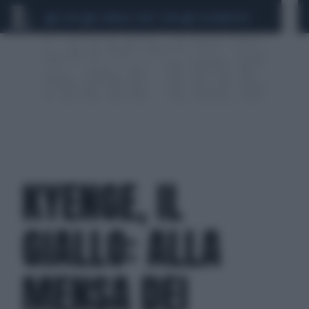
CEUTA
SCANDALO CONTE-COVID
CALCIOMERCATO
KYENGE, IL
GIALLO: ALLA
MENSA DEI