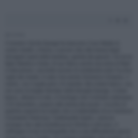
1' di lettura
Il ministro Cècile Kyenge ha trascorso il suo Natale al
centro Astalli, a Roma, a servire cibo alla mensa degli
immigrati ospiti della struttura, gestita dai gesuiti. Con lei le
figlie Maisha e Giulia. Al suo fianco anche una selva di flash
e telecamere: una bella razione di solidarietà sotto l'occhio
vigile dei media. In sala c'era anche Domenico Grispino, il
marito, con il quale però c'è maretta. Ma a tener banco, ora,
non sono le beghe familiari della famiglia Kyenge. A tener
banco, almeno in rete, è l'orologio che il ministro indossava
il 25 dicembre, proprio alla mensa dei poveri. L'occhio di
qualche esperto ha notato che si tratterebbe di un Vacheron
Constantin Patrimony Traditionelle Quartz, ossia un
orologio che vale la bellezza di 23mila e rotti euro. A
suffragare la tesi la fotografia che si sta diffondendo grazie