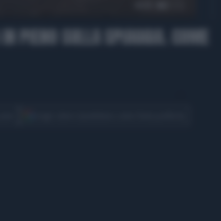
00:35
 IN PIENO SULLA SPIAGGIA. COME
CONDIVIDI
cover
Scegli Libero Quotidiano come fonte preferita