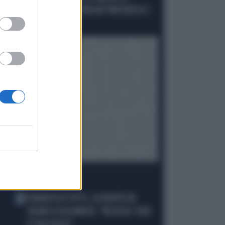
SBUGIARDA: "ECCO PERCHÉ PREFERISCE I
DPCM"
I PIÙ LETTI
FRANCESCO TOTTI, LA VERITÀ SUL
1
PUGNO A COLONNESE: "MI DISSE: NON