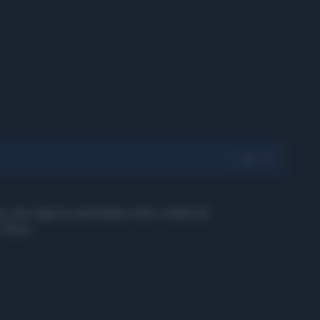
a, una ragazza australiana viene colpita da
illesa.