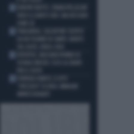
È TUO FIGLIO"
EUROPEI NUOTO, CHIARA PELLACANI
2
VINCE IL QUINTO ORO: MAI NESSUNO
COME LEI
THAILANDIA, CALCIATORE COLPITO
3
DA UN FULMINE IN CAMPO: MORTO
SUL COLPO, VIDEO-CHOC
JUVENTUS, MASSARA PIOMBA SU
4
JOSHUA ZIRKZEE: ECCO LA CHIAVE
PER IL COLPO
FUNERALI BARESI, IL DITO
5
"SPEZZATO" DI DIDA: IMMAGINI
IMPRESSIONANTI