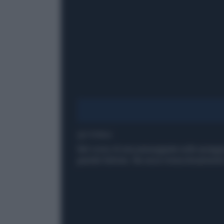
1' di lettura
Nel corso di una passeggiata sulla spiaggi
grande fulmine. Ne esce miracolosamente 