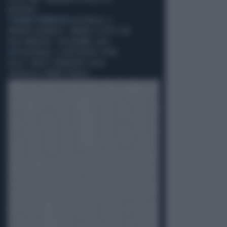
BASEBALL"
TSUNAMI FEMMINISTA
AUSTRALIA, IL
PREMIER ALBANESE: "ANDREI A LETTO CON
KYLIE MINOGUE", UN ENORME CASO
UFO
AUSTRALIA, LE MISTERIOSE SFERE
DELLO "SPAZIO" RINVENUTE SULLA
SPIAGGIA A FORREST BEACH