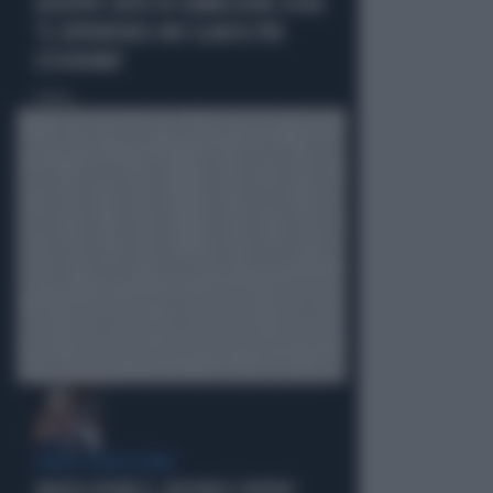
GIUSEPPE CONTE IN COMMISSIONE COVID:
"IL SUPERBONUS UNO SLANCIO PER
L'ECONOMIA"
Politica
di
VERDE VERDISSIMO