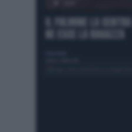
00:00
IL FULMINE LA CENTRA
NE ESCE LA RAGAZZA
di Sara Gurnari
domenica 7 febbraio 2016
Segui Libero Quotidiano su Google Dis