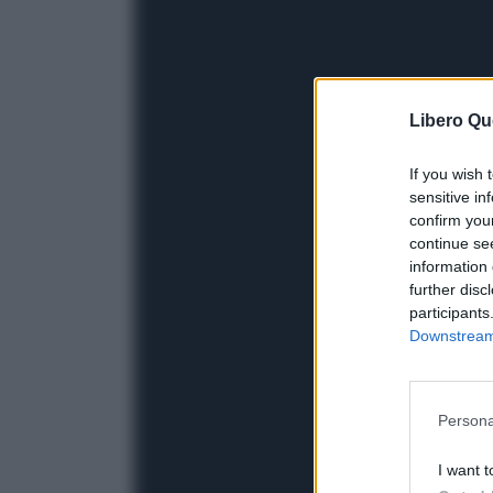
Libero Qu
If you wish 
sensitive in
confirm you
continue se
information 
further disc
participants
Downstream 
Persona
I want t