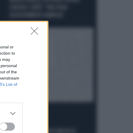
ANGELO BONELLI, AFFONDO CONTRO
SCHLEIN E CONTE: "UNA SFIDA
ASSOLUTAMENTE DANNOSA"
Politica
di Roberto Tortora
sonal or
ection to
ou may
 personal
out of the
 downstream
B’s List of
BOTTA E RISPOSTA
GIUSEPPE CONTE, LUCIO MALAN LO