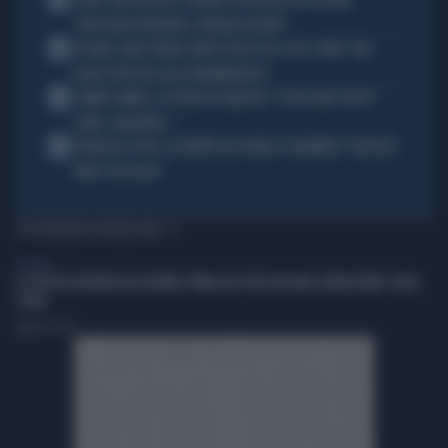
CARLO CONTI RICEVE IL PREMIO SPETTACOLO DEL FESTIVAL
"ORIZZONTI DIFFERENTI, PENSIERI DISTINTI"
3
IN ONDA, MULÈ FRENA SUBITO TELESE SUL CASO-CONTE: "MA
QUALE PROCESSO ALLA NORIMBERGA?!"
4
JANNIK SINNER, LA TEORIA DI NARGISO: "I SUOI GUAI? UN PO'
COME I CALCIATORI..."
5
FRANCESCO TOTTI, LA VERITÀ SUL PUGNO A COLONNESE: "MI DISSE:
NON È TUO FIGLIO"
TI POTREBBERO INTERESSARE
GENERAL
LA POLITICA RIPARTA DAI GIOVANI: PRIMA DEL VOTO BISOGNA CONQUISTARE I LORO
CUORI
Andrea Pasini