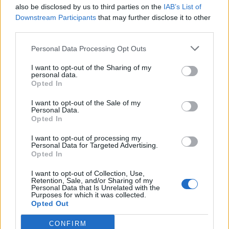
also be disclosed by us to third parties on the
IAB’s List of
Scegli Libero Quotidiano come fonte preferita
Downstream Participants
that may further disclose it to other
third parties.
SEZIONI
Personal Data Processing Opt Outs
I want to opt-out of the Sharing of my
SPETTACOLI
personal data.
Opted In
SCIENZA E TECH
I want to opt-out of the Sale of my
Personal Data.
Opted In
ALTRO
I want to opt-out of processing my
Personal Data for Targeted Advertising.
Opted In
I want to opt-out of Collection, Use,
Retention, Sale, and/or Sharing of my
Personal Data that Is Unrelated with the
Purposes for which it was collected.
Libero Shopping
Contatti
Pubblicità
Cookie policy
Privacy policy
Opted Out
Condizioni generali
Modello 231
Assistenza
Preferenze Privacy
CONFIRM