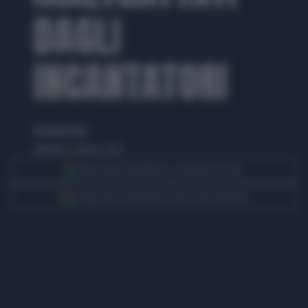
DAGLI
INCANTATORI
di giorgia testa
domenica 14 agosto 2016
Segui Libero Quotidiano su Google Discover
Scegli Libero Quotidiano come fonte preferita