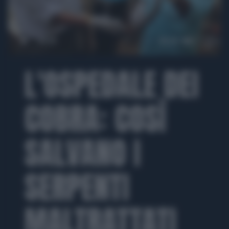
00:00
00:36
L'OSPEDALE DEI
COBRA: COSÌ
SALVANO I
SERPENTI
MALTRATTATI