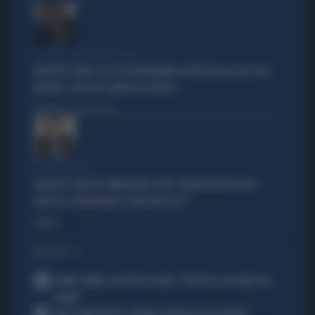
I LEGAMI CON OLIVIA PALADINO
GIUSEPPE CONTE, ECCO CHI PAGHEREBBE L'AFFITTO DELLA SUA CASA:
MISTERO, SOSPETTI E DUBBI SUL CATASTO
Politica
di Giacomo Amadori
LA FUGA È FINITA
GIUSEPPE CONTE IN COMMISSIONE COVID: "MELONI REGISTA DEGLI
ATTACCHI, AFFRONTIAMOCI SENZA MEZZUCCI"
Politica
di
I PIÙ LETTI
1
JANNIK SINNER, UN GROSSO GUAIO: "PERCHÉ LO CACCIANO DAL
CASINÒ"
2