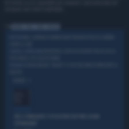
ha messo su un ospedale per serpenti, specializzata nel
recupero dei rettili maltrattati.
Tag
SERPENTI
INDIA
COBRA
OSPEDALE
INDIA, CENTINAIA DI MANIFESTANTI TIBETANI IN PIAZZA A MUMBAI
PROTESTA
CONTRO LA CINA
BORDIGHERA, VISITA 160 PAZIENTI? MA HA SOLO LA
SCANDALO A BORDIGHERA
TERZA MEDIA: CHI È QUESTA DONNA
GIORGIA MELONI, "MELODY": IL CASO DALL'INDIA FA IMPAZZIRE LA
DIPLOMAZIA
SINISTRA
OPINIONI
PROIEZIONI
SWG, IL SONDAGGISTA: "IL PD HA PERSO DUE PUNTI, DA NON
SOTTOVALUTARE"