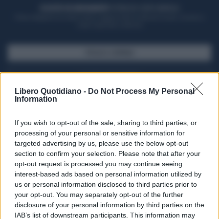
ACQUISTA UN ABBONAMENTO
OTTIENI DEI SUPER VANTAGGI
Potrai sfogliare la rivista online, leggere tutte le edizioni locali, ricevere a
casa il giornale cartaceo
SFOGLIA IL GIORNALE
ACQUISTA ABBONAMENTO
Libero Quotidiano -
Do Not Process My Personal
Information
If you wish to opt-out of the sale, sharing to third parties, or
processing of your personal or sensitive information for
targeted advertising by us, please use the below opt-out
section to confirm your selection. Please note that after your
opt-out request is processed you may continue seeing
interest-based ads based on personal information utilized by
us or personal information disclosed to third parties prior to
your opt-out. You may separately opt-out of the further
Seguici su Google Discover
disclosure of your personal information by third parties on the
IAB’s list of downstream participants. This information may
Segui Libero Quotidiano su Google Discover