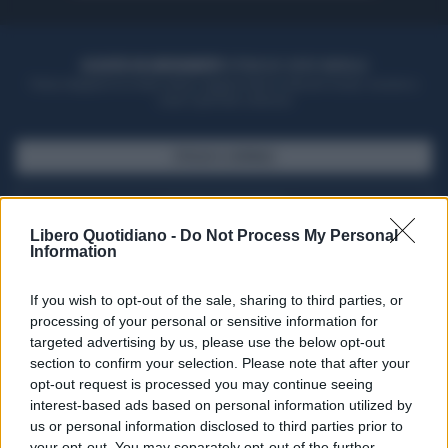
ACQUISTA UN ABBONAMENTO
OTTIENI DEI SUPER VANTAGGI
Potrai sfogliare la rivista online, leggere tutte le edizioni locali, ricevere a
casa il giornale cartaceo
SFOGLIA IL GIORNALE
ACQUISTA ABBONAMENTO
Libero Quotidiano -
Do Not Process My Personal
Information
If you wish to opt-out of the sale, sharing to third parties, or
processing of your personal or sensitive information for
targeted advertising by us, please use the below opt-out
section to confirm your selection. Please note that after your
opt-out request is processed you may continue seeing
interest-based ads based on personal information utilized by
us or personal information disclosed to third parties prior to
your opt-out. You may separately opt-out of the further