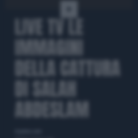
LIVE TV LE
IMMAGINI
DELLA CATTURA
DI SALAH
ABDESLAM
di gianluca santo