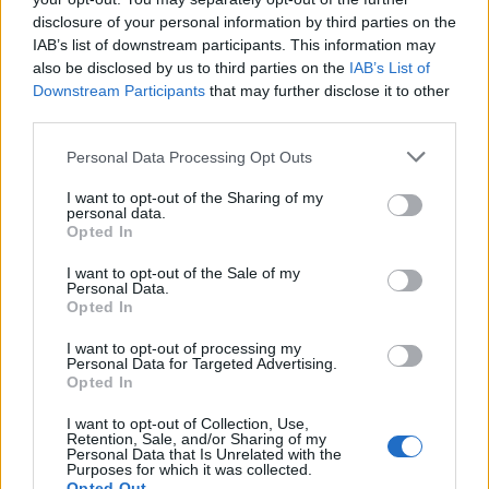
Seguici su Google Discover
disclosure of your personal information by third parties on the
IAB’s list of downstream participants. This information may
Segui Libero Quotidiano su Google Discover
also be disclosed by us to third parties on the
IAB’s List of
Scegli Libero Quotidiano come fonte preferita
Downstream Participants
that may further disclose it to other
third parties.
SEZIONI
Personal Data Processing Opt Outs
I want to opt-out of the Sharing of my
SPETTACOLI
personal data.
Opted In
SCIENZA E TECH
I want to opt-out of the Sale of my
Personal Data.
Opted In
ALTRO
I want to opt-out of processing my
Personal Data for Targeted Advertising.
Opted In
I want to opt-out of Collection, Use,
Retention, Sale, and/or Sharing of my
Personal Data that Is Unrelated with the
Purposes for which it was collected.
Libero Shopping
Contatti
Pubblicità
Cookie policy
Privacy policy
Opted Out