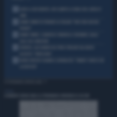
1
ADDIO A LIVIO BERRUTI, ORO OLIMPICO A ROMA 1960: AVEVA 87
ANNI
2
JANNIK SINNER FA TREMARE GLI ITALIANI: "NON SONO ANCORA
PRONTO"
3
JANNIK SINNER, CLAMOROSO: RINUNCIA A CINCINNATI, GIALLO
SULLE SUE CONDIZIONI
4
JUVENTUS, ALESSANDRO DEL PIERO STREGATO DAL NUOVO
ACQUISTO: "TANTA ROBA"
5
NOVAK DJOKOVIC FULMINA IL GIORNALISTA: "SINNER? CONOSCI GIÀ
LA RISPOSTA"
TI POTREBBERO INTERESSARE
GENERAL
A ROBERTO SERGIO (RAI) LA CITTADINANZA ONORARIA DI CACCURI