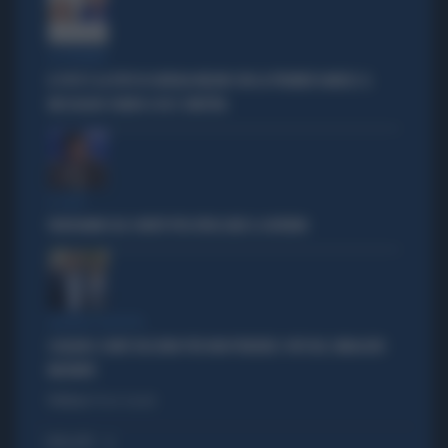
LA PREMIER
IL POST E LA FOTO DI GIORGIA MELONI CON LA PREMIER DANESE: IL
MESSAGGIO CHIARO A UE E SINISTRA
IL CASO
FRATOIANNI USA I MORTI PER ATTACCARE IL GOVERNO
SILENZIO SOSPETTO
SCHLEIN E CONTE TACCIONO PER NON PERDERE I VOTI DEL SINDACATO
MILITANTE
Politica
di Pietro Senaldi
I PIÙ LETTI