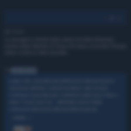
1' di lettura
Le immagini in diretta della cattura di Salah Abdeslam,
mentre degli attentati di Parigi che hanno sconvolto l'Europa
intera. L'uomo è stato arrestato.
Tag
SALAH ABDESLAM
COVID, SALAH ABDESLAM TERRORISTA DEL BATACLAN ISOLATO IN
ASSURDO
CARCERE MA CONTAGIATO. SCONCERTO IN FRANCIA: COME L'HA PRESO
SALAH ABDESLAM, IL TERRORISTA ISLAMICO DELLA STRAGE A
TESTIMONIANZA
PARIGI? "IN QUEL LOCALE GAY...", IMPENSABILE VIZIETTO PRIVATO
I MACELLAI DEL BATACLAN AIUTATI DA UNA ONG
LA RIVELAZIONE
OPINIONI