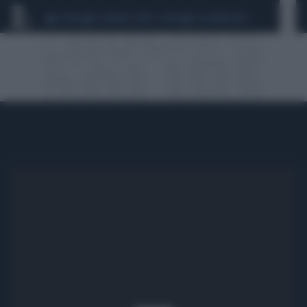
CEUTA
SCANDALO CONTE-COVID
CALCIOMERCATO