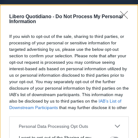
ACQUISTA ABBONAMENTO
Libero Quotidiano -
Do Not Process My Personal
Information
If you wish to opt-out of the sale, sharing to third parties, or
processing of your personal or sensitive information for
targeted advertising by us, please use the below opt-out
section to confirm your selection. Please note that after your
opt-out request is processed you may continue seeing
interest-based ads based on personal information utilized by
us or personal information disclosed to third parties prior to
your opt-out. You may separately opt-out of the further
Seguici su Google Discover
disclosure of your personal information by third parties on the
IAB’s list of downstream participants. This information may
Segui Libero Quotidiano su Google Discover
also be disclosed by us to third parties on the
IAB’s List of
Scegli Libero Quotidiano come fonte preferita
Downstream Participants
that may further disclose it to other
third parties.
SEZIONI
Personal Data Processing Opt Outs
I want to opt-out of the Sharing of my