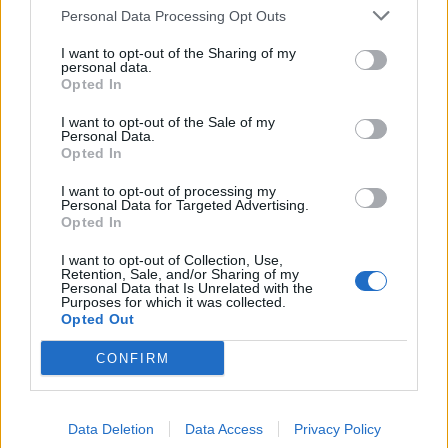
SEZIONI
Personal Data Processing Opt Outs
I want to opt-out of the Sharing of my
SPETTACOLI
personal data.
Opted In
SCIENZA E TECH
I want to opt-out of the Sale of my
Personal Data.
Opted In
ALTRO
I want to opt-out of processing my
Personal Data for Targeted Advertising.
Opted In
I want to opt-out of Collection, Use,
Retention, Sale, and/or Sharing of my
Personal Data that Is Unrelated with the
Purposes for which it was collected.
Libero Shopping
Contatti
Pubblicità
Cookie policy
Privacy policy
Opted Out
Condizioni generali
Modello 231
Assistenza
Preferenze Privacy
CONFIRM
Editoriale Libero S.r.l. - Sede Legale: Via dell’Aprica 18, 20158 Milano -
Registro Imprese di Milano Monza Brianza Lodi: C.F. e P.IVA 06823221004 -
R.E.A. Milano n. 1690166 Cap. Soc. € 400.000,00 i.v.
Tutti i diritti riservati - ISSN (sito web): 2531-6370
Data Deletion
Data Access
Privacy Policy