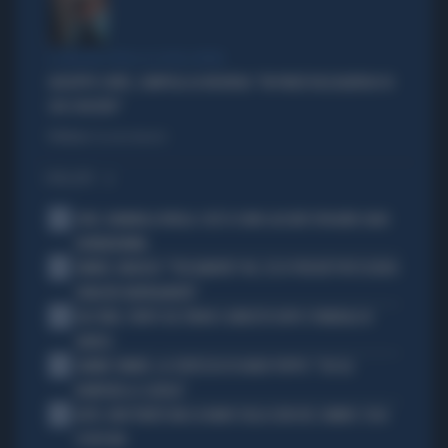
IL GRILLINO PENSA AI (SUOI) AFFARI
GIUSEPPE CONTE, ZAMPOLLI LO INCHIODA: "MI PARLÒ DELL'ALBERGO DI
SUO SUOCERO"
Politica
di Giacomo Amadori
I PIÙ LETTI
1
JUVE, RAVANELLI RIVELA: COSÌ SI SONO LASCIATI SFUGGIRE GIGIO
DONNARUMMA
2
SINNER, NARGISO: "FISICAMENTE? NO, ECCO PERCHÉ PUÒ ESSERSI
STANCATO MENTALMENTE"
3
IGLI TARE, FURTO SUL TRENO E ARRESTO DOPO I FUNERALI DI
BARESI
4
JANNIK SINNER, LA CERTEZZA DI DARIO PUPPO: "CHI GLI
ROMPERÀ LE SCATOLE"
5
AUTO, NON TENETE MAI LA MANO SULLA LEVA DEL CAMBIO: COSA
SI RISCHIA