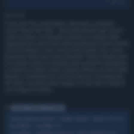
1' di lettura
Il "piccolo" Roo vuole battersi. Benvenuti in Australia -
scrive l'autore del video - dove praticamente ogni cosa ti
vuole uccidere. Le immagini mostrano un canguro dalla
ragguardevole stazza fuori dalla portafinestra chiusa mentre
cerca di entrare in casa. Senza molti risultati. Roo, come i
proprietari della casa "presa d'assalto" l'hanno ribattezzato,
non sembra essere un animale particolarmente intelligente,
e comincia a lottare contro il proprio riflesso sul vetro della
finestra. La battaglia non va a buon fine per il protagonista
del video, ma poteva finire peggio visti gli enormi artigli di
cui il canguro è munito.
Tag
CANGURO
AUSTRALIA
LOTTA ANIMALI
AUSTRALIA, IL PREMIER ALBANESE: "ANDREI A LETTO CON
TSUNAMI FEMMINISTA
KYLIE MINOGUE", UN ENORME CASO
AUSTRALIA, LE MISTERIOSE SFERE DELLO "SPAZIO" RINVENUTE SULLA
UFO