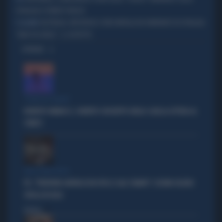
SPIAGGIA A FORREST BEACH
AUSTRALIA, MISTERIOSE SFERE METALLICHE RINVENUTE IN SPIAGGIA:
È ALLARME
"NON TOCCATELE", IL SOSPETTO
OPINIONI
"PUNTI IN COMUNE"
ROBERTO VANNACCI, CONTATTO CON BEPPE GRILLO: QUELLA LETTERA AL
COMICO
TARLI DEMOCRATICI
PD, "PATENTINO ANTIFASCISTA PER LE SALE STAMPA": L'ULTIMO DELIRIO
CROLLA IN AULA
Politica
di