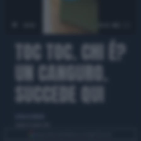
00:00
00:38
TOC TOC. CHI É?
UN CANGURO.
SUCCEDE QUI
di Alessia Albertin
sabato 30 aprile 2016
Segui Libero Quotidiano su Google Discover