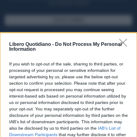
casa il giornale cartaceo
SFOGLIA IL GIORNALE
ACQUISTA ABBONAMENTO
Libero Quotidiano -
Do Not Process My Personal
Information
If you wish to opt-out of the sale, sharing to third parties, or
processing of your personal or sensitive information for
targeted advertising by us, please use the below opt-out
section to confirm your selection. Please note that after your
opt-out request is processed you may continue seeing
interest-based ads based on personal information utilized by
us or personal information disclosed to third parties prior to
your opt-out. You may separately opt-out of the further
Seguici su Google Discover
disclosure of your personal information by third parties on the
IAB’s list of downstream participants. This information may
Segui Libero Quotidiano su Google Discover
also be disclosed by us to third parties on the
IAB’s List of
Scegli Libero Quotidiano come fonte preferita
Downstream Participants
that may further disclose it to other