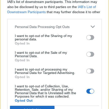
IAB’s list of downstream participants. This information may
Scegli Libero Quotidiano come fonte preferita
also be disclosed by us to third parties on the
IAB’s List of
Downstream Participants
that may further disclose it to other
third parties.
SEZIONI
Personal Data Processing Opt Outs
SPETTACOLI
I want to opt-out of the Sharing of my
personal data.
SCIENZA E TECH
Opted In
I want to opt-out of the Sale of my
ALTRO
Personal Data.
Opted In
I want to opt-out of processing my
Personal Data for Targeted Advertising.
Opted In
I want to opt-out of Collection, Use,
Libero Shopping
Contatti
Pubblicità
Cookie policy
Privacy policy
Retention, Sale, and/or Sharing of my
Personal Data that Is Unrelated with the
Condizioni generali
Modello 231
Assistenza
Preferenze Privacy
Purposes for which it was collected.
Opted Out
Editoriale Libero S.r.l. - Sede Legale: Via dell’Aprica 18, 20158 Milano -