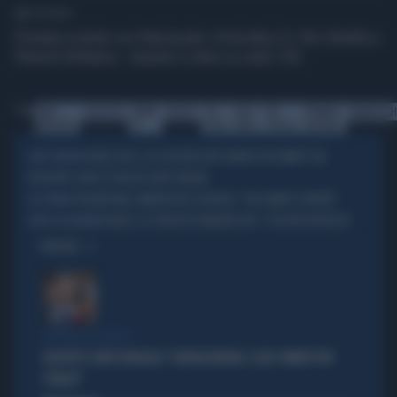
1' di lettura
Puntata rovente con Marracash, Schoolboy Q, Wiz Khalifa e
Pharrell Williams....Guarda il video su radio 105
Tag
MAX-
CLASSIFICA
URBAN-
PLAYLIST
105-
NICKI-
WIZ-
PHARRELL-
MARRACASH
BRIGANTE
TV
STARS
MINAJ
KHALIFA
WILLIAMS
SILVIA SALIS, LA CLASSIFICA DEI SINDACI PIÙ AMATI? UN
LADY GENOVA
DISASTRO: DOVE SI PIAZZA LADY GENOVA
ASKATASUNA, MARRACASH SOLIDALE: "FACCIAMOCI SENTIRE"
DA TORINO
ELODIE, LO STRAZIO DI MARRACASH: "COSÌ MI DISTRUGGI"
FINE DI UN AMORE
OPINIONI
GRILLINO DA RIDERE
GIUSEPPE CONTE DERAGLIA: "GIORGIA MELONI, LI HAI 5 MINUTI PER
L'ITALIA?"