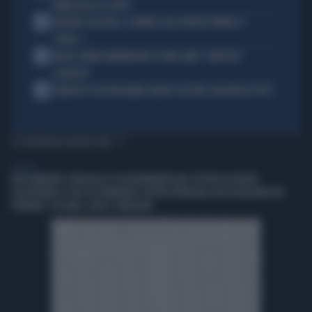
PRIMA DELLO US OPEN"
3
FREDERIC VASSEUR, IL DUBBIO SULLA NUOVA FORMULA 1:
"FORSE..."
4
MILAN, RUBEN AMORIM NON SI PONE LIMITI: "OBIETTIVO
SCUDETTO"
5
FRANCESCO GUCCINI AMATO ANCHE A DESTRA. MA NON DA TUTTI...
TI POTREBBERO INTERESSARE
GENERAL
IREN AMBIENTE CONSOLIDA IL POSIZIONAMENTO NEL SETTORE DEI RIFIUTI
ACQUISTANDO IL 66% DI ETAMBIENTE SOCIETÀ ATTIVA NELLA RACCOLTA RIFIUTI IN
PIEMONTE, TOSCANA, LAZIO E SARDEGNA