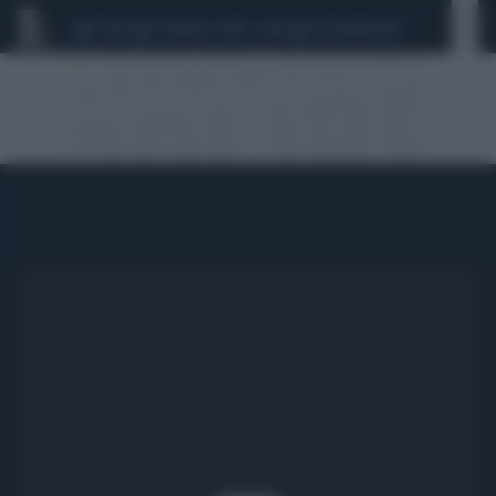
CEUTA
SCANDALO CONTE-COVID
CALCIOMERCATO