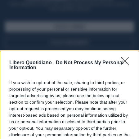
Potrai sfogliare la rivista online, leggere tutte le edizioni locali, ricevere a
casa il giornale cartaceo
SFOGLIA IL GIORNALE
ACQUISTA ABBONAMENTO
Libero Quotidiano -
Do Not Process My Personal
Information
If you wish to opt-out of the sale, sharing to third parties, or
processing of your personal or sensitive information for
targeted advertising by us, please use the below opt-out
section to confirm your selection. Please note that after your
opt-out request is processed you may continue seeing
interest-based ads based on personal information utilized by
Seguici su Google Discover
us or personal information disclosed to third parties prior to
your opt-out. You may separately opt-out of the further
Segui Libero Quotidiano su Google Discover
disclosure of your personal information by third parties on the