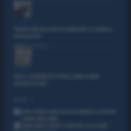
IL SOSPETTO DI FDI
GIUSEPPE CONTE GIOCA SPORCO IN COMMISSIONE? "GLI SCRIVONO LE
RISPOSTE IN CHAT"
Politica
di Roberto Tortora
QUI NAPOLI
NAPOLI, IL SEGRETARIO DEL PD RUBA LA CREMA DA BARBA:
INCASTRATO DAL VIDEO
I PIÙ LETTI
1
ARTAN, L'ARBITRO SOMALO ESCLUSO DAI MONDIALI? LA DECISIONE:
SCHIAFFO-UEFA A TRUMP
2
JANNIK SINNER, L'ESPERTO: "IL GINOCCHIO? COSA ACCADRÀ