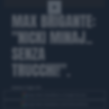
MAX BRIGANTE:
"NICKI MINAJ..
SENZA
TRUCCHI!".
domenica 13 luglio 2014
Segui Libero Quotidiano su Google Discover
Scegli Libero Quotidiano come fonte preferita