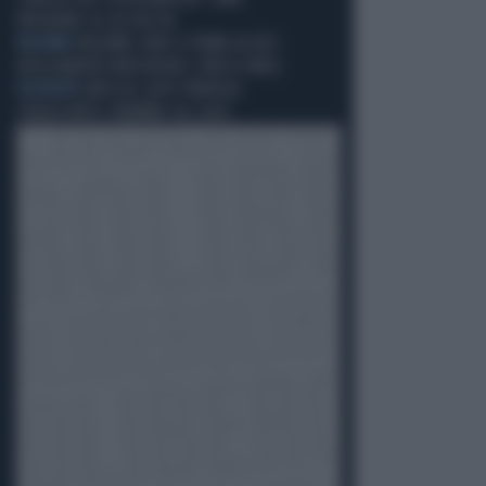
PREVENIRE GLI ACCIACCHI
PALERMO
PALERMO, NON SI FERMA ALL'ALT:
INSEGUIMENTO MOZZAFIATO, FINISCE MALE
INCIDENTE
BRESCIA, AUTO TRAVOLGE
CINQUE MOTO: DRAMMA SUL LAGO