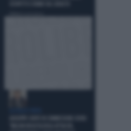
SOSPETTI E DUBBI SUL CATASTO
Politica
di Giacomo Amadori
LA FUGA È FINITA
GIUSEPPE CONTE IN COMMISSIONE COVID:
"MELONI REGISTA DEGLI ATTACCHI,