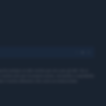
rta sempre un alto rischio per sè e per gli altri. Se si
 rischia solo per le proprie azioni, ma anche e soprattutto
ede il rischio altissimo che corre un motociclista