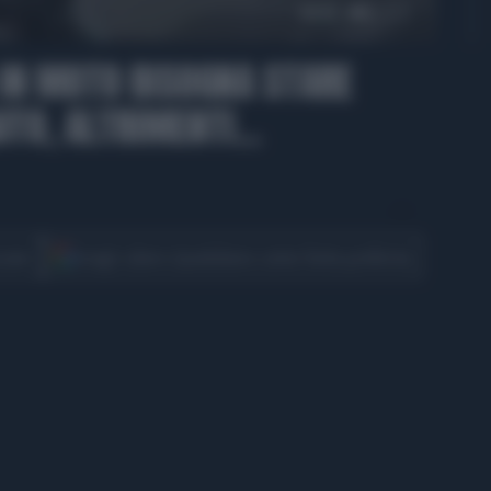
00:55
IN MOTO BISOGNA STARE
UTO, ALTRIMENTI...
CONDIVIDI
cover
Scegli Libero Quotidiano come fonte preferita