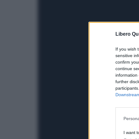
Libero Qu
If you wish 
sensitive in
confirm you
continue se
information 
further disc
participants
Downstream 
Persona
I want t