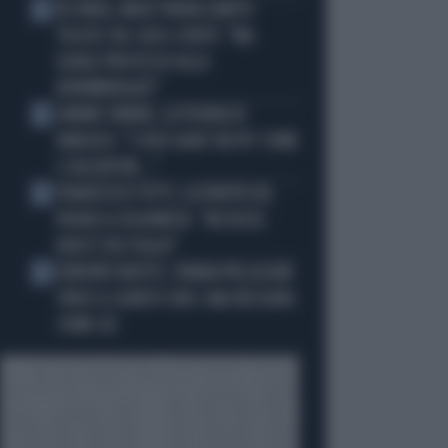
IN ONDA, MULÈ FRENA SUBITO
2
TELESE SUL CASO-CONTE: "MA
QUALE PROCESSO ALLA
NORIMBERGA?!"
JANNIK SINNER, LA TEORIA DI
3
NARGISO: "I SUOI GUAI? UN PO' COME
I CALCIATORI..."
FRANCESCO TOTTI, LA VERITÀ SUL
4
PUGNO A COLONNESE: "MI DISSE:
NON È TUO FIGLIO"
EUROPEI NUOTO, CHIARA PELLACANI
5
VINCE IL QUINTO ORO: MAI NESSUNO
COME LEI