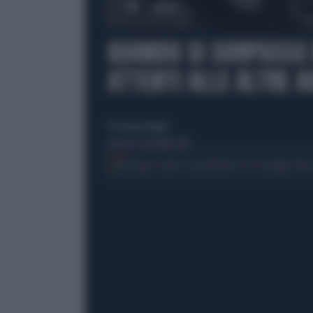
00:00
QUANDO SI SORPASSA 
ATTENTI ALLE ALTRE A
di Francesco Rigoni
martedì 30 settembre 2014
Segui Libero Quotidiano su Google Dis