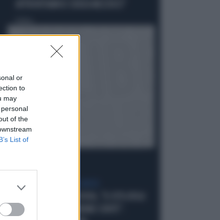
AFFRONTIAMOCI SENZA MEZZUCCI"
Politica
di
sonal or
ection to
ou may
 personal
out of the
 downstream
B’s List of
SCELTE NEL CAMPO LARGO
SONDAGGIO IPSOS-DOXA, "IL 92% DEGLI
ELETTORI PD VOTEREBBE CONTE":