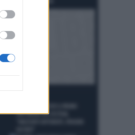
SCHLEIN SPAZZATA VIA
I PIÙ LETTI
CARLO CONTI RICEVE IL PREMIO
1
SPETTACOLO DEL FESTIVAL
"ORIZZONTI DIFFERENTI, PENSIERI
DISTINTI"