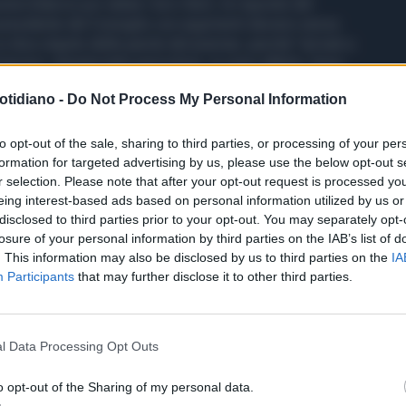
 bilancio poi valuta i loro rilievi, le risposte del
 presidente del Consiglio con argomenti davvero senza
i dice stupito delle parole del premier, perché "arrivati a
i tecnici, diventa tutto pericoloso. Io sono allibito. Sono
 succedere, anche perchè se nel 2014 stai così, con
otidiano -
Do Not Process My Personal Information
 e improbabili, pensa nel 2015 cosa può succedere. Noi
e la spesa, e avremmo dovuta farla scendere molto di più
on si fa scendere la spesa, e in più si aggiunge spesa
to opt-out of the sale, sharing to third parties, or processing of your per
formation for targeted advertising by us, please use the below opt-out s
nestamente la relazione tecnica del Def, anche lo
r selection. Please note that after your opt-out request is processed y
ilizzato da Eurostat come diminuzione della pressione
eing interest-based ads based on personal information utilized by us or
 il bonus una tantum verrà considerato un trasferimento
disclosed to third parties prior to your opt-out. You may separately opt-
s
losure of your personal information by third parties on the IAB’s list of
. This information may also be disclosed by us to third parties on the
IA
Participants
that may further disclose it to other third parties.
l Data Processing Opt Outs
o opt-out of the Sharing of my personal data.