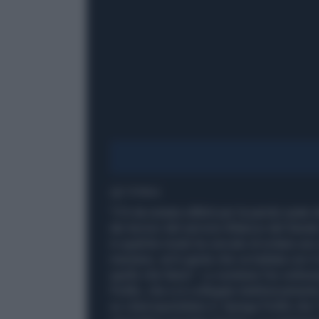
2' di lettura
"C'è da restare allibiti per la parole usat
dei tecnici del servizio Bilancio del Sena
in qualche modo ha cercato di evitare uno s
mestiere, ed è gente che va trattata con i
quello che fanno". Lo sostiene l'ex sottos
Polillo, che si è collegato telefonicament
su Liberoquotidiano.it. Spiega Polillo che "