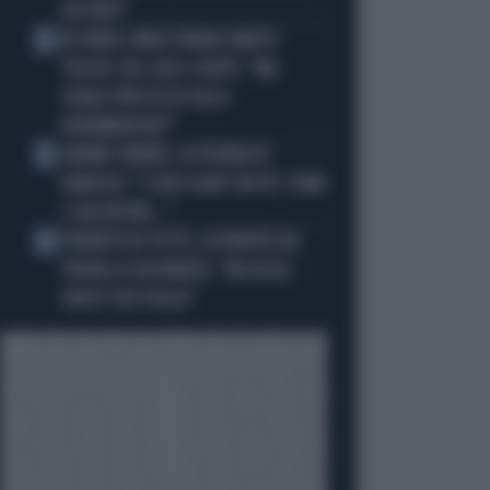
DISTINTI"
IN ONDA, MULÈ FRENA SUBITO
3
TELESE SUL CASO-CONTE: "MA
QUALE PROCESSO ALLA
NORIMBERGA?!"
JANNIK SINNER, LA TEORIA DI
4
NARGISO: "I SUOI GUAI? UN PO' COME
I CALCIATORI..."
FRANCESCO TOTTI, LA VERITÀ SUL
5
PUGNO A COLONNESE: "MI DISSE:
NON È TUO FIGLIO"