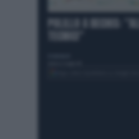
00:00
POLILLO A BECHIS: "AL
TECNICI"
di Giulio Bucchi
domenica 11 maggio 2014
Segui Libero Quotidiano su Google Dis