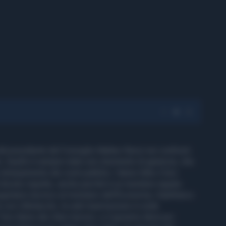
e dal presidente del Consiglio Matteo Renzi nei confronti
to. Quello è sempre stato uno strumento di garanzia, che
traripamento dei conti pubblici. Hanno fatto il loro
l dovuto rispetto, anche perché è un mestiere ingrato
egretario tecnico al ministero dell'Economia, Gianfranco
e con L'Abitacolo, la web trasmissione in onda
loro fanno dei rilievi tecnici, e il governo deve poi