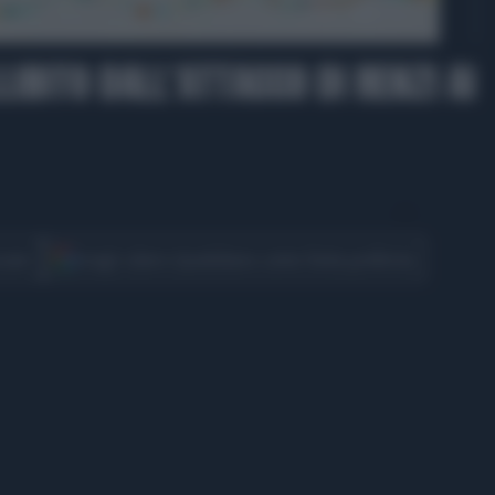
04:42
LIBITO DALL'ATTACCO DI RENZI AI
CONDIVIDI
cover
Scegli Libero Quotidiano come fonte preferita