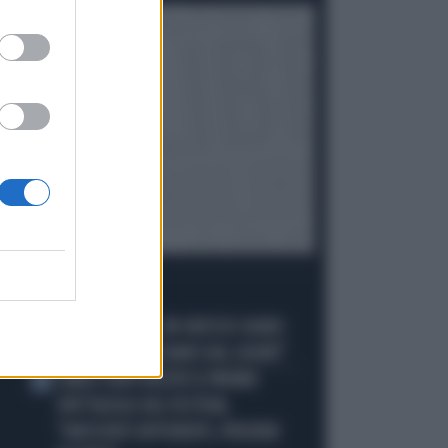
I PIÙ LETTI
JANNIK SINNER, UN GROSSO GUAIO:
1
"PERCHÉ LO CACCIANO DAL CASINÒ"
CARLO CONTI RICEVE IL PREMIO
2
SPETTACOLO DEL FESTIVAL
"ORIZZONTI DIFFERENTI, PENSIERI