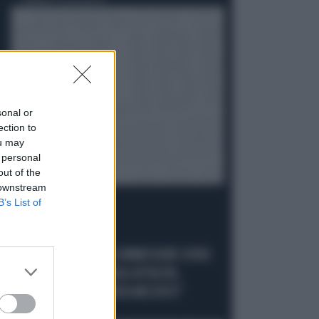
Politica
di Giacomo Amadori
sonal or
ection to
ou may
 personal
out of the
 downstream
B’s List of
LA FUGA È FINITA
GIUSEPPE CONTE IN COMMISSIONE COVID:
"MELONI REGISTA DEGLI ATTACCHI,
AFFRONTIAMOCI SENZA MEZZUCCI"
Politica
di