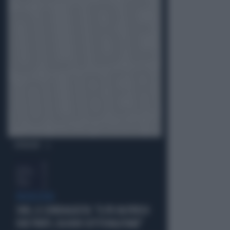
OPINIONI
PROIEZIONI
SWG, IL SONDAGGISTA: "IL PD HA PERSO
DUE PUNTI, DA NON SOTTOVALUTARE"