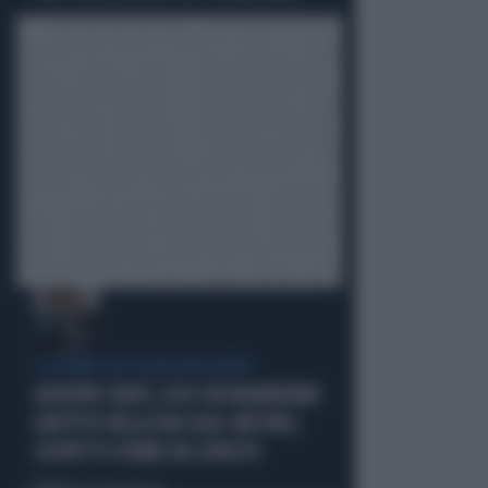
I LEGAMI CON OLIVIA PALADINO
GIUSEPPE CONTE, ECCO CHI PAGHEREBBE
L'AFFITTO DELLA SUA CASA: MISTERO,
SOSPETTI E DUBBI SUL CATASTO