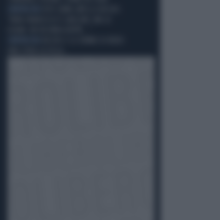
L'ABITACOLO
VITO CRIMI (M5S) A BECHIS:
"PAPA FRANCESCO È GRILLINO, MA LO
USANO. MI RICORDA BEPPE..."
L'ABITACOLO
BECHIS E LE DONNE DI RENZI:
UNA SFIDA LA IELLA...