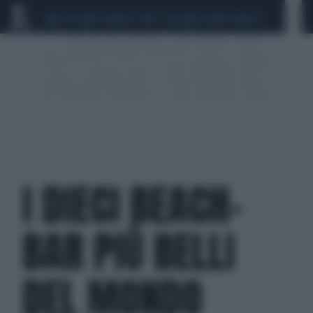
CEUTA
SCANDALO CONTE-COVID
SIGFRIDO RANUCCI
I DIECI BEACH-
BAR PIÙ BELLI
DEL MONDO