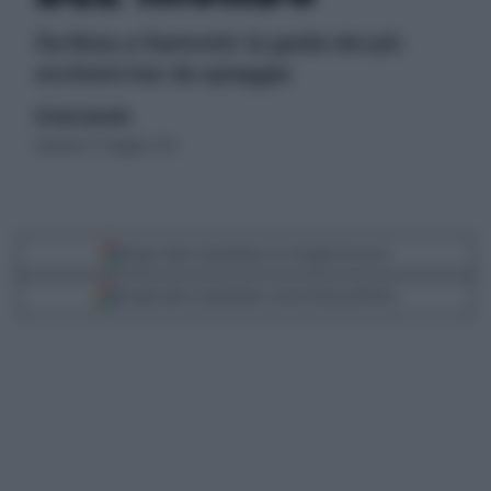
Da Ibiza a Santorini: la guida dei più
esclusivi bar da spiaggia
di Lucia Esposito
domenica 13 maggio 2012
Segui Libero Quotidiano su Google Discover
Scegli Libero Quotidiano come fonte preferita