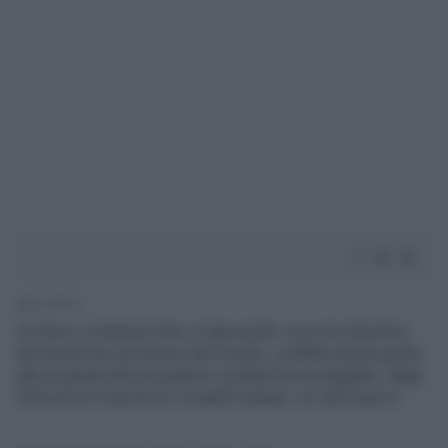
1' di lettura
Da Ibiza, a Santorini fino a Capoverde: ecco la classifica
dei beach bar più famosi del mondo, un'affascinante guida
alla scoperta dei più gustosi cocktail da sorseggiare. leggi
l'articolo di Francesca Lovatelli Caetani su web-spot.it