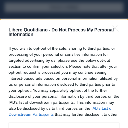
SFOGLIA IL GIORNALE
ACQUISTA ABBONAMENTO
Libero Quotidiano -
Do Not Process My Personal
Information
If you wish to opt-out of the sale, sharing to third parties, or
processing of your personal or sensitive information for
targeted advertising by us, please use the below opt-out
section to confirm your selection. Please note that after your
opt-out request is processed you may continue seeing
interest-based ads based on personal information utilized by
us or personal information disclosed to third parties prior to
your opt-out. You may separately opt-out of the further
Seguici su Google Discover
disclosure of your personal information by third parties on the
IAB’s list of downstream participants. This information may
Segui Libero Quotidiano su Google Discover
also be disclosed by us to third parties on the
IAB’s List of
Scegli Libero Quotidiano come fonte preferita
Downstream Participants
that may further disclose it to other
third parties.