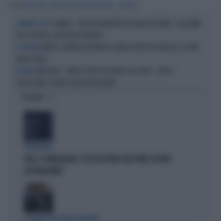
Tag
BEACH BAR
FRANCESCA LOVATELLI CAETANI
COCKTAIL
LIMONE, "PERCHÉ NON METTERLO MAI NEI DRINK": L'ALLARME
CAMBIATO TUTTO
DELL'ESPERTA, APERITIVO ROVINATO
LONDRA, ORDINA UN DRINK DA 2MILA EURO PER SBAGLIO: AL BAR
A LONDRA
FINISCE MALE
MYKONOS, "BIRRA E FRUTTI DI MARE 500 EURO": CONTO
ASSURDO
SALATISSIMO, TRUFFA SENZA PRECEDENTI
OPINIONI
PROIEZIONI
SWG, IL SONDAGGISTA: "IL PD HA PERSO DUE PUNTI, DA NON
SOTTOVALUTARE"
I LEGAMI CON OLIVIA PALADINO