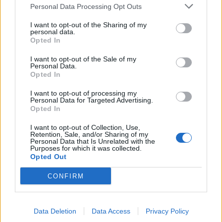
SEZIONI
Personal Data Processing Opt Outs
I want to opt-out of the Sharing of my
SPETTACOLI
personal data.
Opted In
SCIENZA E TECH
I want to opt-out of the Sale of my
Personal Data.
Opted In
ALTRO
I want to opt-out of processing my
Personal Data for Targeted Advertising.
Opted In
I want to opt-out of Collection, Use,
Retention, Sale, and/or Sharing of my
Personal Data that Is Unrelated with the
Purposes for which it was collected.
Libero Shopping
Contatti
Pubblicità
Cookie policy
Privacy policy
Opted Out
Condizioni generali
Modello 231
Assistenza
Preferenze Privacy
CONFIRM
Editoriale Libero S.r.l. - Sede Legale: Via dell’Aprica 18, 20158 Milano -
Registro Imprese di Milano Monza Brianza Lodi: C.F. e P.IVA 06823221004 -
R.E.A. Milano n. 1690166 Cap. Soc. € 400.000,00 i.v.
Tutti i diritti riservati - ISSN (sito web): 2531-6370
Data Deletion
Data Access
Privacy Policy