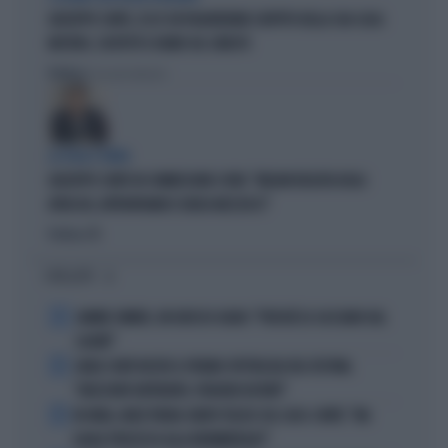
GIUSEPPE CONTE, ECCO CHI PAGHEREBBE L'AFFITTO DELLA SUA CASA:
MISTERO, SOSPETTI E DUBBI SUL CATASTO
Politica
di Giacomo Amadori
LA FUGA È FINITA
GIUSEPPE CONTE IN COMMISSIONE COVID: "MELONI REGISTA DEGLI
ATTACCHI, AFFRONTIAMOCI SENZA MEZZUCCI"
Politica
di
I PIÙ LETTI
1
JANNIK SINNER, UN GROSSO GUAIO: "PERCHÉ LO CACCIANO DAL
CASINÒ"
2
CARLO CONTI RICEVE IL PREMIO SPETTACOLO DEL FESTIVAL
"ORIZZONTI DIFFERENTI, PENSIERI DISTINTI"
3
IN ONDA, MULÈ FRENA SUBITO TELESE SUL CASO-CONTE: "MA
QUALE PROCESSO ALLA NORIMBERGA?!"