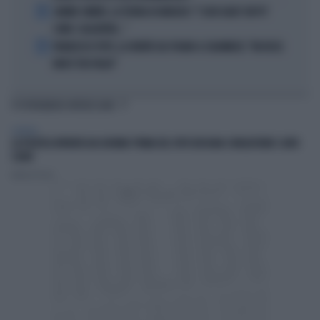
4
JANNIK SINNER, LA TEORIA DI NARGISO: "I SUOI GUAI? UN PO'
COME I CALCIATORI..."
5
FRANCESCO TOTTI, LA VERITÀ SUL PUGNO A COLONNESE: "MI DISSE:
NON È TUO FIGLIO"
TI POTREBBERO INTERESSARE
GENERAL
LA POLITICA RIPARTA DAI GIOVANI: PRIMA DEL VOTO BISOGNA CONQUISTARE I LORO
CUORI
Andrea Pasini