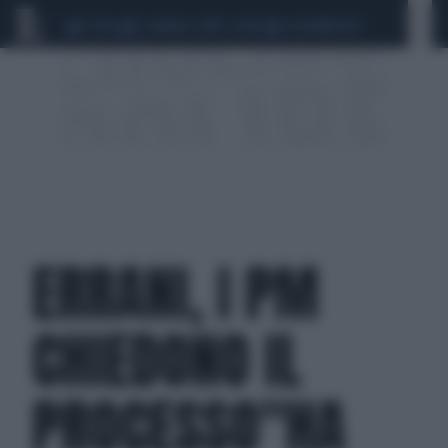
CEUTA
SCANDALO CONTE-COVID
CALCIOMERCATO
ERRANI, I PM
CHIEDONO IL
PROCESSO"HA