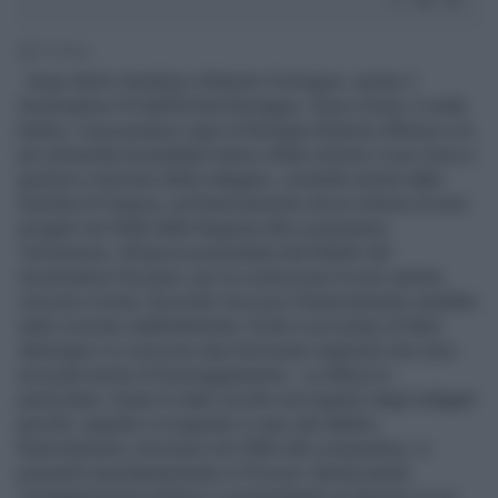
1' di lettura
Dopo Nichi Vendola e Roberto Formigoni, anche il
Governatore Pd dell'Emilia Romagna, Vasco Errani, è nella
bufera. Il procuratore capo di Bologna Roberto Alfonso e la
pm Antonella Scandellari hanno infatti chiesto il suo rinvio a
giudizio a termine delle indagine, condotte anche dalla
Guardia di Finanza, sul finanziamento da un milione di euro
erogato nel 2006 dalla Regione alla cooperativa
Terremerse, all’epoca presieduta dal fratello del
Governatore Giovanni, per la costruzione di una cantina
vinicola a Imola. Secondo l'accusa il finanziamento sarebbe
stato ricevuto indebitamente. Errani è accusato di falso
ideologico in concorso due funzionari regionali che sono
accusati anche di favoreggiamento. La difesa In
particolare, Eranni è stato iscritto nel registro degli indagati
perché, quando è scoppiato il caso del dubbio
finanziamento concesso nel 2006 alla cooperativa, si
presentò spontaneamente in Procura denunciando
"un'aggressione politica" e presentando un dossier in cui