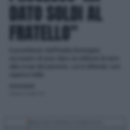
DATO SOLDI AL
FRATELLO"
Il presidente dell'Emilia Romagna
accusato di aver dato un milione di euro
alla coop del parente. Lui si difende: non
sapevo nulla
di Lucia Esposito
domenica 29 luglio 2012
Segui Libero Quotidiano su Google Discover