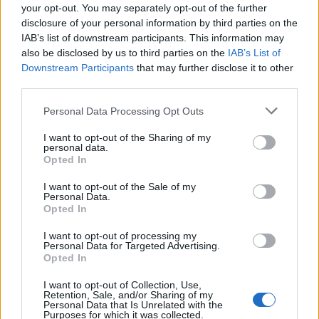
your opt-out. You may separately opt-out of the further
Seguici su Google Discover
disclosure of your personal information by third parties on the
IAB’s list of downstream participants. This information may
Segui Libero Quotidiano su Google Discover
also be disclosed by us to third parties on the
IAB’s List of
Scegli Libero Quotidiano come fonte preferita
Downstream Participants
that may further disclose it to other
third parties.
SEZIONI
Personal Data Processing Opt Outs
I want to opt-out of the Sharing of my
SPETTACOLI
personal data.
Opted In
SCIENZA E TECH
I want to opt-out of the Sale of my
Personal Data.
Opted In
ALTRO
I want to opt-out of processing my
Personal Data for Targeted Advertising.
Opted In
I want to opt-out of Collection, Use,
Retention, Sale, and/or Sharing of my
Personal Data that Is Unrelated with the
Purposes for which it was collected.
Libero Shopping
Contatti
Pubblicità
Cookie policy
Privacy policy