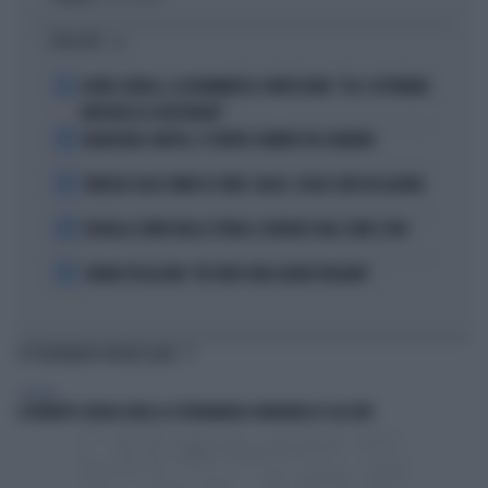
I PIÙ LETTI
1
FLAVIO COBOLLI, LA DRAMMATICA CONFESSIONE: "DA 3 SETTIMANE
NON RIESCO A RESPIRARE"
2
BADIASHILE-NAPOLI, SI TRATTA. ROMERO VA A MADRID
3
VENEZIA SULLE ORME DI COMO: CALCIO, SOLDI E IDEE IN LAGUNA
4
DOUALLA CORRE NELLA STORIA: IL BRONZO VALE COME L’ORO
5
CHIARA PELLACANI: "MI SENTO UNA LEADER ITALIANA"
TI POTREBBERO INTERESSARE
GENERAL
A ROBERTO SERGIO (RAI) LA CITTADINANZA ONORARIA DI CACCURI