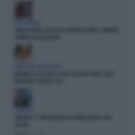
FUORI CONTROLLO
"MELONI CALPESTA LE REGOLE PER COMPIACERE TRUMP": LA MINISTRA
SPAGNOLA PASSA AGLI INSULTI
COMPAGNI NEL NOME DELL'ODIO
MARCINELLE, LA CGIL VOLTA LE SPALLE A LA RUSSA. MELONI: "GESTO
VERGOGNOSO", ESPLODE IL CASO
L'INTERVISTA
PIANTEDOSI: "C'È UNA SALDATURA TRA ESTREMA SINISTRA E AREA
PRO-PAL"
Politica
di Gino Zavalani