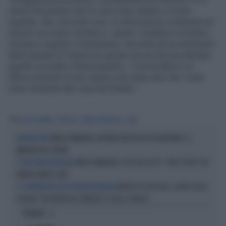
voleva dimostrare che le cose erano andate in modo
regolare, Ma, secondo il pm, le informazioni contenute nel
dossier non erano veritiere e, quindi, il pubblico ministero
iscrisse a registro il Govenatore. Secondo gli accertamenti
della Guardia di Finanza la cantina non era ancora ultimata
quando ricevette il finanziamento. Il Governatore si è
difeso dicendo di aver saputo solo dopo anni che i soldi
erano destinati alla coop del fratello.
Tag
VASCO ERRANI
GIUDIZIO
EMILIA ROMAGNA
COOP
EMILIA ROMAGNA, INCENDIO NEI BOSCHI DI VEDRIANO: LE
DEVASTAZIONE
IMMAGINI DEL DRONE
EMILIA ROMAGNA, L'ACCUSA AL PD: "CON IL TICKET SUI
IL CASO-EMILIA ROMAGNA
FARMACI MENO CURE"
MICHELE DE PASCALE, SILURO SULLA
IL GOVERNATORE DEM DELL'EMILIA ROMAGNA
SCHLEIN: "FAI PROPOSTE CONCRETE. A OGGI, IL NULLA"
OPINIONI