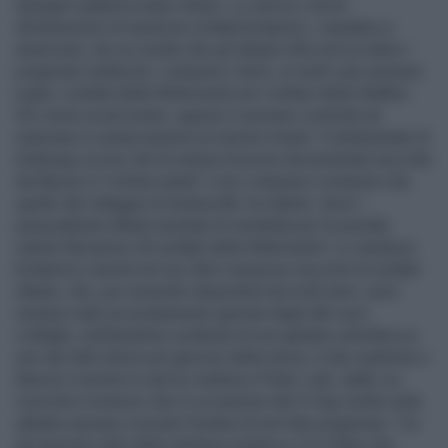
Spiegel' pubblica ampi stralci. Lo storico cita le
dichiarazioni di numerosi soldati britannici, canadesi e
americani, da cui risulta che gli Alleati oltre ad uccidere i
prigionieri tedeschi, compresi i feriti, in molti casi avevano
usato i soldati della Wehrmacht ed i militari delle Waffen-
SS come scudi umani, oppure li avevano costretti ad
avanzare in avanscoperta sui terreni minati. Il settimanale di
Amburgo scrive che la massa di prove documentali raccolte
da Beevor è "schiacciante" e tra i massacri compiuti cita
quello del villaggio di Audouville-la-Hubert, dove i
paracadutisti alleati assetati di vendetta per le perdite
subite falciarono 30 soldati della Wehrmacht. Lo studioso
britannico riporta nel suo libro numerosi racconti di soldati
alleati, che, pur essendo disponibili da molti anni, sono
sempre stati accuratamente ignorati dagli altri suoi
colleghi, nell’obiettivo evidente di non gettare un’ombra su
uno dei fatti d’armi più gloriosi della storia. A dar manforte a
Beevor è anche lo storico tedesco Peter Lieb, dalle cui
ricerche è emerso che in occasione del D-Day molte unità
alleate avevano ricevuto l’ordine di non fare prigionieri. Tra
gli episodi citati dallo studioso tedesco c'è il fatto che