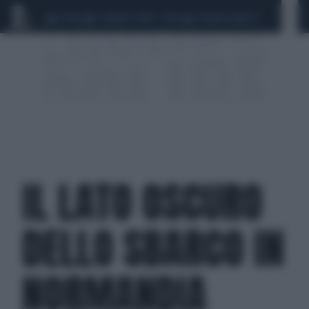
CEUTA
SCANDALO CONTE-COVID
SIGFRIDO RANUCCI
IL LATO OSCURO
DELLO SBARCO IN
NORMANDIA