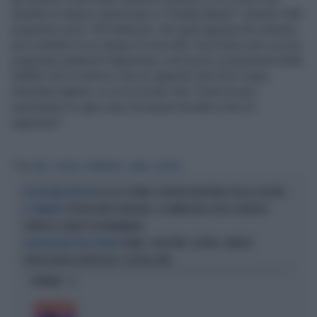
durante lo sbarco americano a "Omaha Beach" vennero fatti
prigionieri solo 130 tedeschi, dei quali appena 66 vennero
poi condotti in un campo di raccolta. Sul motivo per cui tra i
prigionieri tedeschi figuravano così pochi componenti delle
Waffen-SS lo storico cita un rapporto del XXX Corpo
d’armata inglese, in cui è scritto che "molti di essi
meritavano in ogni caso di essere fucilati e loro lo
sapevano".
Tag
LIBRO
CULTURA
NORMANDIA
SBARCO
BEEVOR
ECCO IL PRIMO SCIOPERO NAZIONALE DELLA CULTURA
L'ECCEZIONALE PROTESTA
OPERAZIONE OVERLORD, LE ANIME BELLE DELLA SINISTRA
IL COMMENTO
CONTRO LO SBARCO IN NORMANDIA
TRAME, COPERTINE, EDITING, VENDITE:
LA RIVOLUZIONE TRA LE PAGINE
L'INTELLIGENZA ARTIFICIALE È GIÀ NEI LIBRI
OPINIONI