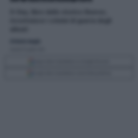
D-Day, libro dello storico Beevor,
ricostruisce i crimini di guerra degli
alleati
di Roberto Amaglio
venerdì 30 aprile 2010
Segui Libero Quotidiano su Google Discover
Scegli Libero Quotidiano come fonte preferita