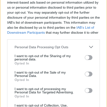
interest-based ads based on personal information utilized by
us or personal information disclosed to third parties prior to
your opt-out. You may separately opt-out of the further
Seguici su Google Discover
disclosure of your personal information by third parties on the
IAB’s list of downstream participants. This information may
Segui Libero Quotidiano su Google Discover
also be disclosed by us to third parties on the
IAB’s List of
Scegli Libero Quotidiano come fonte preferita
Downstream Participants
that may further disclose it to other
third parties.
SEZIONI
Personal Data Processing Opt Outs
I want to opt-out of the Sharing of my
SPETTACOLI
personal data.
Opted In
SCIENZA E TECH
I want to opt-out of the Sale of my
Personal Data.
Opted In
ALTRO
I want to opt-out of processing my
Personal Data for Targeted Advertising.
Opted In
I want to opt-out of Collection, Use,