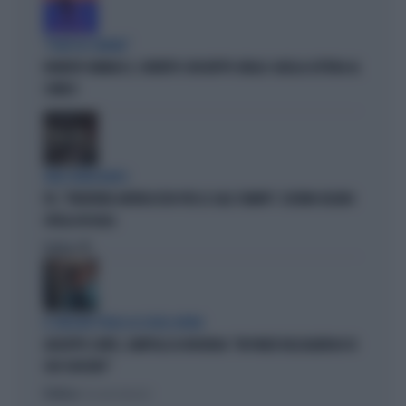
"PUNTI IN COMUNE"
ROBERTO VANNACCI, CONTATTO CON BEPPE GRILLO: QUELLA LETTERA AL
COMICO
TARLI DEMOCRATICI
PD, "PATENTINO ANTIFASCISTA PER LE SALE STAMPA": L'ULTIMO DELIRIO
CROLLA IN AULA
Politica
di
IL GRILLINO PENSA AI (SUOI) AFFARI
GIUSEPPE CONTE, ZAMPOLLI LO INCHIODA: "MI PARLÒ DELL'ALBERGO DI
SUO SUOCERO"
Politica
di Giacomo Amadori