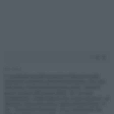
2' di lettura
E' considerata una delle operazioni militari più oculate,
spettacolari ed efficaci della letteratura bellica. Ora, però,
sullo sbarco di Normandia emergono anche i crimini di
guerra compiuti dalle truppe alleate. che "uccisero
spietatamente i soldati tedeschi che si erano già arresi". Ad
affermarlo il libro dello storico inglese Anthony Beevor "D-
Day: The battle for Normandy", di cui il settimanale 'Der