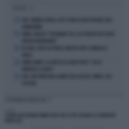
I PIÙ LETTI
1
JUVE, RAVANELLI RIVELA: COSÌ SI SONO LASCIATI SFUGGIRE GIGIO
DONNARUMMA
2
SINNER, NARGISO: "FISICAMENTE? NO, ECCO PERCHÉ PUÒ ESSERSI
STANCATO MENTALMENTE"
3
IGLI TARE, FURTO SUL TRENO E ARRESTO DOPO I FUNERALI DI
BARESI
4
JANNIK SINNER, LA CERTEZZA DI DARIO PUPPO: "CHI GLI
ROMPERÀ LE SCATOLE"
5
AUTO, NON TENETE MAI LA MANO SULLA LEVA DEL CAMBIO: COSA
SI RISCHIA
TI POTREBBERO INTERESSARE
GENERAL
L’ESTATE DEGLI ITALIANI CAMBIA VOLTO: DUE SU TRE SCELGONO LA CONVIVIALITÀ
VICINO CASA