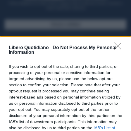
Potrai sfogliare la rivista online, leggere tutte le edizioni locali, ricevere a
casa il giornale cartaceo
SFOGLIA IL GIORNALE
ACQUISTA ABBONAMENTO
Libero Quotidiano -
Do Not Process My Personal
Information
If you wish to opt-out of the sale, sharing to third parties, or
processing of your personal or sensitive information for
targeted advertising by us, please use the below opt-out
section to confirm your selection. Please note that after your
opt-out request is processed you may continue seeing
interest-based ads based on personal information utilized by
us or personal information disclosed to third parties prior to
your opt-out. You may separately opt-out of the further
Seguici su Google Discover
disclosure of your personal information by third parties on the
IAB’s list of downstream participants. This information may
Segui Libero Quotidiano su Google Discover
also be disclosed by us to third parties on the
IAB’s List of