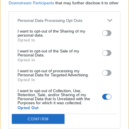
Scegli Libero Quotidiano come fonte preferita
Downstream Participants
that may further disclose it to other
third parties.
SEZIONI
Personal Data Processing Opt Outs
I want to opt-out of the Sharing of my
SPETTACOLI
personal data.
Opted In
SCIENZA E TECH
I want to opt-out of the Sale of my
Personal Data.
Opted In
ALTRO
I want to opt-out of processing my
Personal Data for Targeted Advertising.
Opted In
I want to opt-out of Collection, Use,
Retention, Sale, and/or Sharing of my
Personal Data that Is Unrelated with the
Purposes for which it was collected.
Libero Shopping
Contatti
Pubblicità
Cookie policy
Privacy policy
Opted Out
Condizioni generali
Modello 231
Assistenza
Preferenze Privacy
CONFIRM
Editoriale Libero S.r.l. - Sede Legale: Via dell’Aprica 18, 20158 Milano -