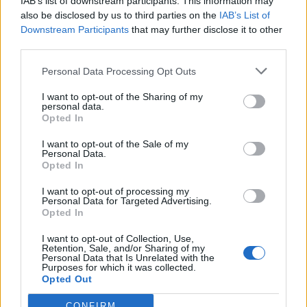
IAB’s list of downstream participants. This information may
Segui Libero Quotidiano su Google Discover
also be disclosed by us to third parties on the
IAB’s List of
Scegli Libero Quotidiano come fonte preferita
Downstream Participants
that may further disclose it to other
third parties.
SEZIONI
Personal Data Processing Opt Outs
I want to opt-out of the Sharing of my
SPETTACOLI
personal data.
Opted In
SCIENZA E TECH
I want to opt-out of the Sale of my
Personal Data.
Opted In
ALTRO
I want to opt-out of processing my
Personal Data for Targeted Advertising.
Opted In
I want to opt-out of Collection, Use,
Retention, Sale, and/or Sharing of my
Personal Data that Is Unrelated with the
Purposes for which it was collected.
Libero Shopping
Contatti
Pubblicità
Cookie policy
Privacy policy
Opted Out
Condizioni generali
Modello 231
Assistenza
Preferenze Privacy
CONFIRM