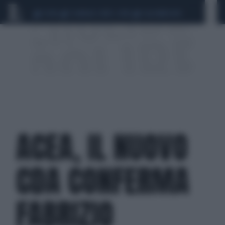
CEUTA
SCANDALO CONTE-COVID
CALCIOMERCATO
ACEA, IL NUOVO
CDA CONFERMA
FABRIZIO