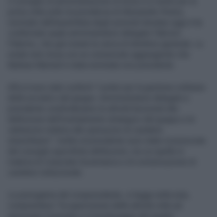
Il consiglio di amministrazione di Acea si è riunito per la
prima volta sotto la presidenza di Alessandro Rivera,
nominato dall'assemblea degli azionisti tenutasi oggi e ha
confermato quale amministratore delegato Fabrizio
Palermo, che già riveste la carica di direttore generale. Lo
rende noto Acea con un comunicato aggiungendo che
Barbara Marinali è stata nominata vice presidente.
All'a.d sono stati conferiti "i poteri per la gestione ordinaria
della società e del gruppo. Amministratore delegato e
presidente condivideranno le attività funzionali alla
definizione dell'orientamento strategico del gruppo e le
valutazioni relative alle operazioni di carattere
straordinario". Inoltre al presidente sono state riconosciute
dal consiglio specifiche attribuzioni, tra cui quelle in
materia di Corporate Governance e di comunicazione di
carattere istituzionale.
Le prerogative del vicepresidente, si legge nella nota,
comprendono "la supervisione delle attività volte ad
assicurare il presidio e il monitoraggio del quadro