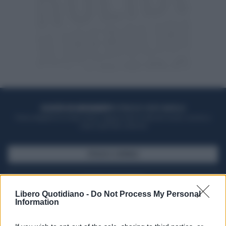
ACQUISTA UN ABBONAMENTO
OTTIENI DEI SUPER VANTAGGI
Potrai sfogliare la rivista online, leggere tutte le edizioni locali, ricevere a
casa il giornale cartaceo
SFOGLIA IL GIORNALE
ACQUISTA ABBONAMENTO
Libero Quotidiano -
Do Not Process My Personal
Information