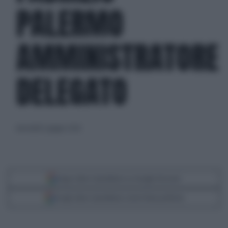
PALERMO
AMMINISTRATORE
DELEGATO
mercoledì 3 giugno 2026
Segui Libero Quotidiano su Google Discover
Scegli Libero Quotidiano come fonte preferita