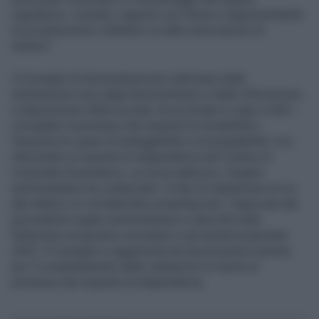
regolatorio, curando i rapporti con l'Arera e rappresentando
la società presso Utilitalia e le altre associazioni di
settore".
Il Consiglio di Amministrazione sulla base delle
dichiarazioni rese dagli Amministratori e delle informazioni
a disposizione della società, ha accertato in capo a tutti i
consiglieri il possesso dei requisiti di onorabilità e
l’assenza di cause di ineleggibilità e incompatibilità. Con
riferimento ai requisiti di indipendenza del Codice di
Corporate Governance, cui Acea aderisce, l’organo
amministrativo ha confermato i criteri di valutazione di cui
alle lettere c) e d) della Raccomandazione 7 approvati dal
precedente organo amministrativo e descritti nella
Relazione sul governo societario e gli assetti proprietari
2025. Il Consiglio si aggiornerà ad una prossima riunione
per il completamento delle valutazioni in merito al
possesso dei requisiti di indipendenza.