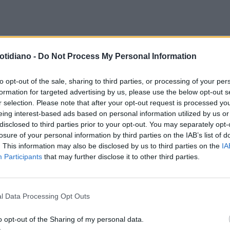
otidiano -
Do Not Process My Personal Information
to opt-out of the sale, sharing to third parties, or processing of your per
formation for targeted advertising by us, please use the below opt-out s
r selection. Please note that after your opt-out request is processed y
eing interest-based ads based on personal information utilized by us or
disclosed to third parties prior to your opt-out. You may separately opt-
losure of your personal information by third parties on the IAB’s list of
. This information may also be disclosed by us to third parties on the
IA
Participants
that may further disclose it to other third parties.
l Data Processing Opt Outs
o opt-out of the Sharing of my personal data.