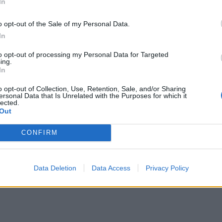
In
o opt-out of the Sale of my Personal Data.
In
to opt-out of processing my Personal Data for Targeted
ing.
In
o opt-out of Collection, Use, Retention, Sale, and/or Sharing
ersonal Data that Is Unrelated with the Purposes for which it
lected.
Out
CONFIRM
Data Deletion
Data Access
Privacy Policy