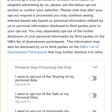
targeted advertising by us, please use the below opt-out
section to confirm your selection. Please note that after your
opt-out request is processed you may continue seeing
interest-based ads based on personal information utilized by
us or personal information disclosed to third parties prior to
your opt-out. You may separately opt-out of the further
Seguici su Google Discover
disclosure of your personal information by third parties on the
IAB’s list of downstream participants. This information may
Segui Libero Quotidiano su Google Discover
also be disclosed by us to third parties on the
IAB’s List of
Scegli Libero Quotidiano come fonte preferita
Downstream Participants
that may further disclose it to other
third parties.
SEZIONI
Personal Data Processing Opt Outs
I want to opt-out of the Sharing of my
SPETTACOLI
personal data.
Opted In
SCIENZA E TECH
I want to opt-out of the Sale of my
Personal Data.
Opted In
ALTRO
I want to opt-out of processing my