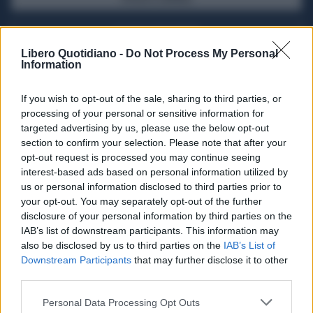
ACQUISTA ABBONAMENTO
Libero Quotidiano -
Do Not Process My Personal
Information
If you wish to opt-out of the sale, sharing to third parties, or
processing of your personal or sensitive information for
targeted advertising by us, please use the below opt-out
section to confirm your selection. Please note that after your
opt-out request is processed you may continue seeing
interest-based ads based on personal information utilized by
us or personal information disclosed to third parties prior to
your opt-out. You may separately opt-out of the further
Seguici su Google Discover
disclosure of your personal information by third parties on the
IAB’s list of downstream participants. This information may
Segui Libero Quotidiano su Google Discover
also be disclosed by us to third parties on the
IAB’s List of
Scegli Libero Quotidiano come fonte preferita
Downstream Participants
that may further disclose it to other
third parties.
SEZIONI
Personal Data Processing Opt Outs