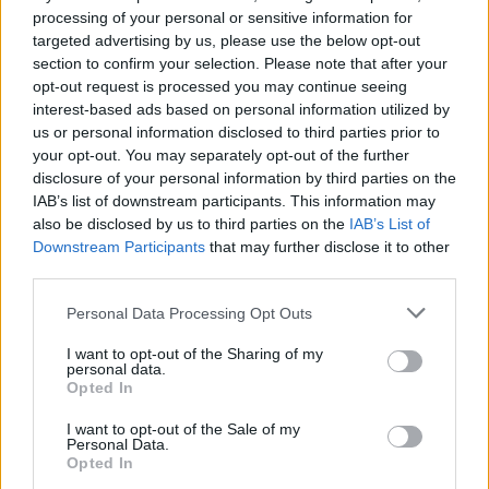
processing of your personal or sensitive information for
targeted advertising by us, please use the below opt-out
section to confirm your selection. Please note that after your
opt-out request is processed you may continue seeing
interest-based ads based on personal information utilized by
us or personal information disclosed to third parties prior to
your opt-out. You may separately opt-out of the further
Seguici su Google Discover
disclosure of your personal information by third parties on the
IAB’s list of downstream participants. This information may
Segui Libero Quotidiano su Google Discover
also be disclosed by us to third parties on the
IAB’s List of
Scegli Libero Quotidiano come fonte preferita
Downstream Participants
that may further disclose it to other
third parties.
SEZIONI
Personal Data Processing Opt Outs
I want to opt-out of the Sharing of my
SPETTACOLI
personal data.
Opted In
SCIENZA E TECH
I want to opt-out of the Sale of my
Personal Data.
Opted In
ALTRO