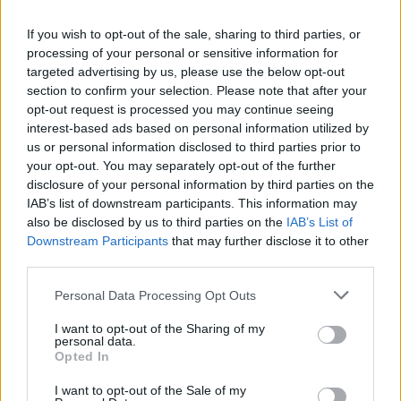
If you wish to opt-out of the sale, sharing to third parties, or
processing of your personal or sensitive information for
targeted advertising by us, please use the below opt-out
section to confirm your selection. Please note that after your
opt-out request is processed you may continue seeing
interest-based ads based on personal information utilized by
us or personal information disclosed to third parties prior to
your opt-out. You may separately opt-out of the further
Seguici su Google Discover
disclosure of your personal information by third parties on the
IAB’s list of downstream participants. This information may
Segui Libero Quotidiano su Google Discover
also be disclosed by us to third parties on the
IAB’s List of
Scegli Libero Quotidiano come fonte preferita
Downstream Participants
that may further disclose it to other
third parties.
SEZIONI
Personal Data Processing Opt Outs
I want to opt-out of the Sharing of my
SPETTACOLI
personal data.
Opted In
SCIENZA E TECH
I want to opt-out of the Sale of my