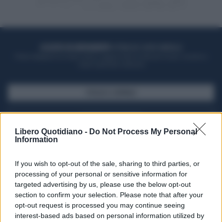
ACQUISTA UN ABBONAMENTO
OTTIENI DEI SUPER VANTAGGI
Potrai sfogliare la rivista online, leggere tutte le edizioni locali, ricevere a
casa il giornale cartaceo
SFOGLIA IL GIORNALE
ACQUISTA ABBONAMENTO
Libero Quotidiano -
Do Not Process My Personal
Information
If you wish to opt-out of the sale, sharing to third parties, or
processing of your personal or sensitive information for
targeted advertising by us, please use the below opt-out
section to confirm your selection. Please note that after your
opt-out request is processed you may continue seeing
interest-based ads based on personal information utilized by