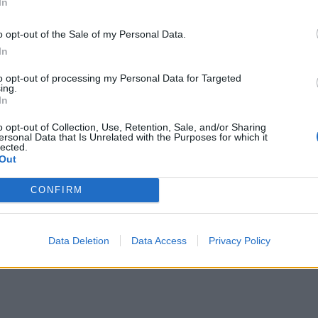
In
o opt-out of the Sale of my Personal Data.
In
to opt-out of processing my Personal Data for Targeted
ing.
In
o opt-out of Collection, Use, Retention, Sale, and/or Sharing
ersonal Data that Is Unrelated with the Purposes for which it
lected.
Out
CONFIRM
Data Deletion
Data Access
Privacy Policy