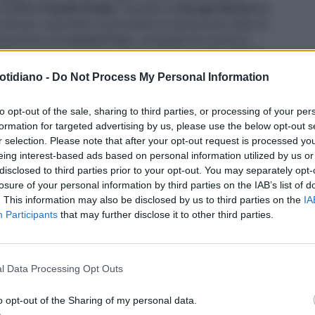
 di
Pd
e Fratelli d'Italia.
Il partito di
Giorgia Meloni
ha
 atti per controllare la procedura di assunzione della Di
ssunzione di
Lorenza Fruci
, compagna di scuola di
sferire a Roma con un contratto da capostaff da
45mila
 Di Manno", l'operazione è stata però congelata. La Raggi
otidiano -
Do Not Process My Personal Information
tta questa faccenda.
to opt-out of the sale, sharing to third parties, or processing of your per
O GELA BERLUSCONI E SALVINI: "NON MI CANDIDO A
formation for targeted advertising by us, please use the below opt-out s
ELONI: IL NUOVO NOME IN LIZZA
r selection. Please note that after your opt-out request is processed y
ertolaso il candidato sindaco del centrodestra a Roma.
eing interest-based ads based on personal information utilized by us or
ia gelata piove sulla...
disclosed to third parties prior to your opt-out. You may separately opt-
losure of your personal information by third parties on the IAB’s list of
. This information may also be disclosed by us to third parties on the
IA
Participants
that may further disclose it to other third parties.
l Data Processing Opt Outs
o opt-out of the Sharing of my personal data.