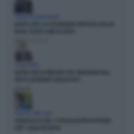
I LEGAMI CON OLIVIA PALADINO
GIUSEPPE CONTE, ECCO CHI PAGHEREBBE L'AFFITTO DELLA SUA CASA:
MISTERO, SOSPETTI E DUBBI SUL CATASTO
Politica
di Giacomo Amadori
LA FUGA È FINITA
GIUSEPPE CONTE IN COMMISSIONE COVID: "MELONI REGISTA DEGLI
ATTACCHI, AFFRONTIAMOCI SENZA MEZZUCCI"
Politica
di
SCELTE NEL CAMPO LARGO
SONDAGGIO IPSOS-DOXA, "IL 92% DEGLI ELETTORI PD VOTEREBBE
CONTE": SCHLEIN SPAZZATA VIA