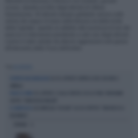
Momenti di tensione a Roma in via Condotti, giovedì
scorso, durante un blitz degli attivisti di Ultima
Generazione. Gli attivisti stavano gettando vernice sulle
vetrine dei negozi di lusso della famosa via della moda
della Capitale, quando un addetto alla sicurezza di uno dei
esercizi è intervenuto prendendo a calci uno degli attivisti.
L’uomo è stato salvato da ulteriori aggressioni solo grazie
all’intervento delle Forze dell’ordine.
Tag
ECO ATTIVISTI
GLI ECO-ATTIVISTI CONTRO IL RISO CHE NON SI
DISTRUTTA UNA PIANTAGIONE
AMMALA
ECO-ATTIVISTI, SÌ ALLA STRETTA: ECCO LE PENE. FRATOIANNI
PUGNO DI FERRO
SBOTTA: "DEMOCRAZIA MALATA"
LUCA MERCALLI "ASSOLVE" GLI ECO-TEPPISTI: "NON RIESCO A
IL CLIMATOLOGO
BIASIMARLI"
OPINIONI