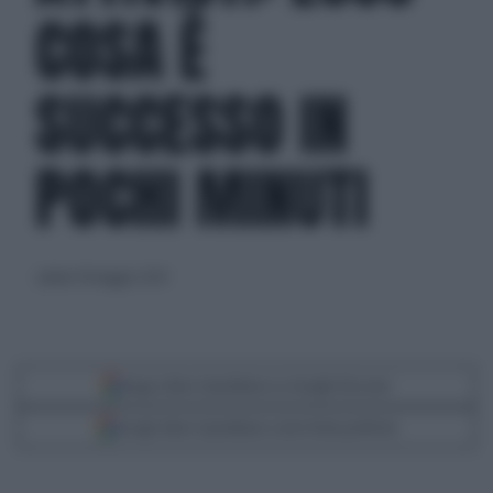
COSA È
SUCCESSO IN
POCHI MINUTI
sabato 18 maggio 2024
Segui Libero Quotidiano su Google Discover
Scegli Libero Quotidiano come fonte preferita