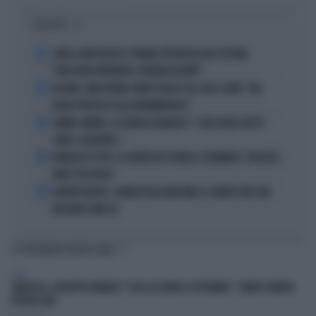
I PIÙ LETTI
1
CARLO CONTI RICEVE IL PREMIO SPETTACOLO DEL FESTIVAL
"ORIZZONTI DIFFERENTI, PENSIERI DISTINTI"
2
IN ONDA, MULÈ FRENA SUBITO TELESE SUL CASO-CONTE: "MA
QUALE PROCESSO ALLA NORIMBERGA?!"
3
JANNIK SINNER, LA TEORIA DI NARGISO: "I SUOI GUAI? UN PO'
COME I CALCIATORI..."
4
FRANCESCO TOTTI, LA VERITÀ SUL PUGNO A COLONNESE: "MI DISSE:
NON È TUO FIGLIO"
5
EUROPEI NUOTO, CHIARA PELLACANI VINCE IL QUINTO ORO: MAI
NESSUNO COME LEI
TI POTREBBERO INTERESSARE
ITALIA
GARLASCO, GIUSEPPE BRINDISI: "COSA ACCADRÀ A SETTEMBRE". SEMPIO SEMPRE
PIÙ NEI GUAI