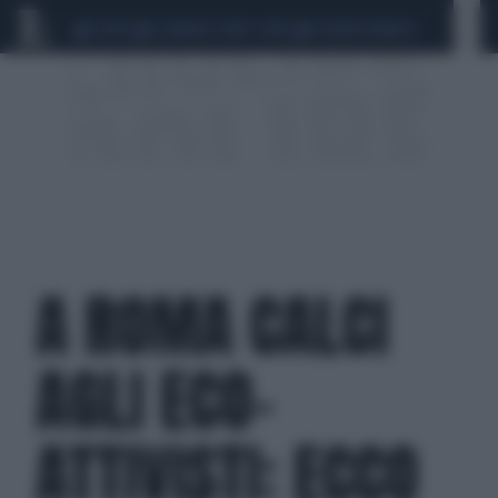
CEUTA
SCANDALO CONTE-COVID
SIGFRIDO RANUCCI
A ROMA CALCI
AGLI ECO-
ATTIVISTI: ECCO