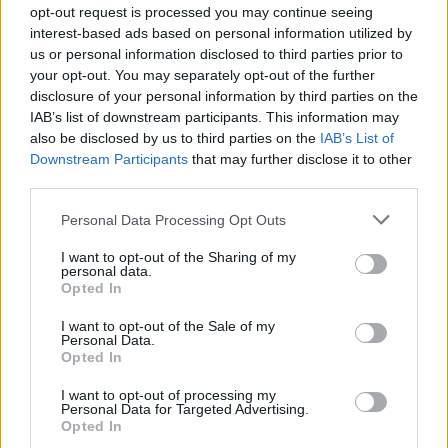
opt-out request is processed you may continue seeing
interest-based ads based on personal information utilized by
us or personal information disclosed to third parties prior to
your opt-out. You may separately opt-out of the further
Seguici su Google Discover
disclosure of your personal information by third parties on the
IAB’s list of downstream participants. This information may
Segui Libero Quotidiano su Google Discover
also be disclosed by us to third parties on the
IAB’s List of
Scegli Libero Quotidiano come fonte preferita
Downstream Participants
that may further disclose it to other
third parties.
SEZIONI
Personal Data Processing Opt Outs
I want to opt-out of the Sharing of my
SPETTACOLI
personal data.
Opted In
SCIENZA E TECH
I want to opt-out of the Sale of my
Personal Data.
Opted In
ALTRO
I want to opt-out of processing my
Personal Data for Targeted Advertising.
Opted In