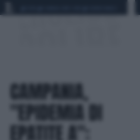
CEUTA
SCANDALO CONTE-COVID
SIGFRIDO RANUCCI
CAMPANIA,
"EPIDEMIA DI
EPATITE A":