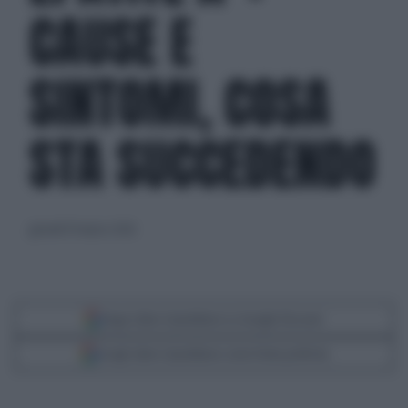
CAUSE E
SINTOMI, COSA
STA SUCCEDENDO
giovedì 19 marzo 2026
Segui Libero Quotidiano su Google Discover
Scegli Libero Quotidiano come fonte preferita