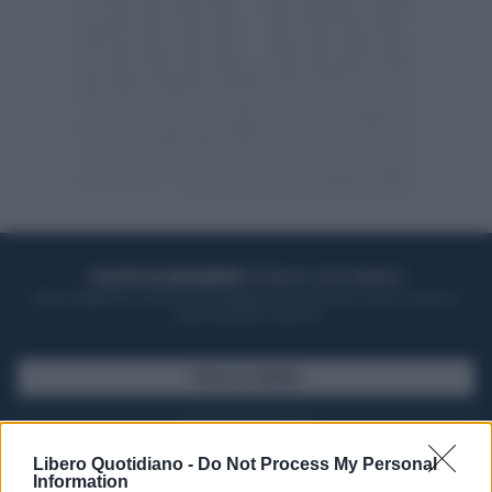
ACQUISTA UN ABBONAMENTO
OTTIENI DEI SUPER VANTAGGI
Potrai sfogliare la rivista online, leggere tutte le edizioni locali, ricevere a
casa il giornale cartaceo
SFOGLIA IL GIORNALE
ACQUISTA ABBONAMENTO
Libero Quotidiano -
Do Not Process My Personal
Information