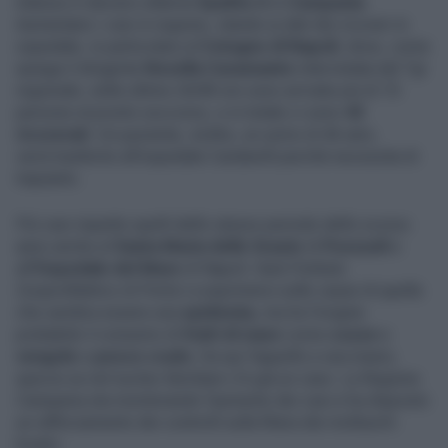
Adesso è davvero allarme
Epatite A
in
Campania
.
Aumentano i casi in regione, stando ai dati dei ricoveri in
ospedale, in particolare al
Cotugno di Napoli
, dove, come
spiega il dirigente
Novella Carannante
intervistata dal Tgr
regionale, nelle ultime 24/48 ore sono arrivate più di 10
persone al pronto soccorso, e in totale ci sono
43
ricoverati
. Un paziente, inoltre, un uomo di 46 anni,
verrà trasferito all'ospedale Cardarelli perché necessita di
trapianto.
Più casi rispetto quelli dello stesso periodo dello scorso
anno anche al
Santa Maria delle Grazie
di
Pozzuoli
e
all'
Ospedale del Mare
di Napoli. Sarà l'Istituto
Zooprofilattico di Portici a esprimersi sulle cause di quella
che sembra essere una
epidemia,
ma tra l'origine
probabile il consumo di
frutti di mare
come
cozze
e
vengole
e
pesce crudo
. Da qui l'appello a vaccinarsi,
specie se nel nucleo familiare c'è già un caso. La Regione
Campania sta monitorando l'aumento dei casi e ha disposto
un rafforzamento dei controlli sulla filiera dei molluschi
bivalvi.