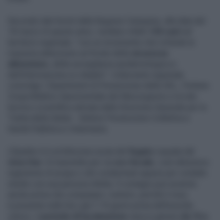
Secondo dati forniti dalla Regione Campania, alla data del
18 marzo di questo anno, risultano infatti
133 casi
nel
territorio regionale, "con un incremento che richiede la
massima attenzione sul fronte della
sicurezza
alimentare,
della sorveglianza epidemiologica e
dell'informazione ai cittadini". L'intervento regionale
coinvolge i Dipartimenti di Prevenzione delle ASL, l'Istituto
Zooprofilattico Sperimentale del Mezzogiorno e la rete
tecnico-scientifica attivata dalla Direzione Generale per la
Tutela della Salute - Settore Prevenzione Collettiva e
Sanità Pubblica e Veterinaria.
L'Epatite A è un'infezione acuta del
fegato
causata dal
virus Hav
. Si trasmette per via
oro-fecale
, cioè attraverso
ingestione di acqua o cibi contaminati oppure per contatto
stretto con una persona infetta. Il contagio può avvenire
anche prima che compaiano i sintomi, perché il virus
è presente nelle feci già 7-10 giorni prima dell'esordio
clinico; il
periodo di incubazione
varia in genere
da 15 a