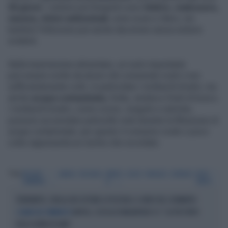
50 giorni
. I sintomi più frequenti sono
febbre, malessere,
nausea, dolori addominali
, urine scure e ittero; nei
bambini l'infezione può anche decorrere senza sintomi
evidenti.
Nella trasmissione alimentare, un ruolo importante
può essere svolto da alcuni cibi consumati crudi o non
sufficientemente cotti, in particolare i molluschi bivalvi, ma
anche
acqua contaminata
, frutta, verdura e frutti di bosco.
I molluschi bivalvi, come cozze, vongole e ostriche,
possono accumulare particelle virali durante la filtrazione di
acque contaminate; per questo il consumo crudo o poco
cotto rappresenta un rischio che va evitato.
Tag
REGIONE
NAPOLI
POZZUOLI
EPATITE
COZZE
VONGOLE
OSTRICHE
PESCE
CAMPANIA
A
CRUDO
TERREMOTO, CROLLA UN COSTONE A POZZUOLI: IL VIDEO DEL CEDIMENTO
NAPOLI, SCOSSA DI MAGNITUDO 4.7: "LA PIÙ FORTE
I DANNI DEL TERREMOTO
DEGLI ULTIMI 40 ANNI"