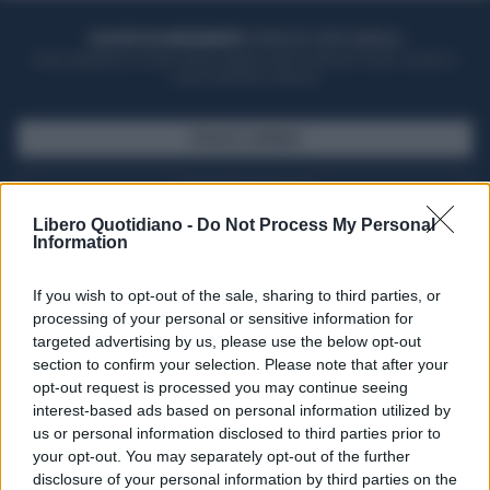
ACQUISTA UN ABBONAMENTO
OTTIENI DEI SUPER VANTAGGI
Potrai sfogliare la rivista online, leggere tutte le edizioni locali, ricevere a
casa il giornale cartaceo
SFOGLIA IL GIORNALE
ACQUISTA ABBONAMENTO
Libero Quotidiano -
Do Not Process My Personal
Information
If you wish to opt-out of the sale, sharing to third parties, or
processing of your personal or sensitive information for
targeted advertising by us, please use the below opt-out
section to confirm your selection. Please note that after your
opt-out request is processed you may continue seeing
interest-based ads based on personal information utilized by
us or personal information disclosed to third parties prior to
your opt-out. You may separately opt-out of the further
Seguici su Google Discover
disclosure of your personal information by third parties on the