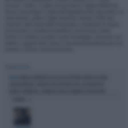
ricevuto. Inoltre, è stata riconosciuta la “lunga sofferenza
fisica e psicologica” patita dal bagnante.Oltre alla multa e al
risarcimento, padre e figlia dovranno versare 3.000 euro
ciascuno alla Cassa delle Ammende e sostenere le spese
processuali.La sentenza ribadisce un principio chiaro:
anche in contesti ricreativi come la spiaggia, chi gioca con
palline o oggetti deve usare la necessaria prudenza per non
mettere a rischio l’incolumità altrui.
Tag
RACCHETTONI
DANIELA SANTANCHÈ GIOCA A RACCHETTONI CON NEK AL TWIGA
BECCATI
LAURA BARRIALES, PARTITA A RACCHETTONI CON IL SUO NUOVO BOY
DANIELA SANTANCHÈ, GIORNATA DI RELAX A MARINA DI PIETRASANTA
OPINIONI