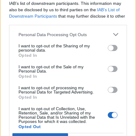
IAB’s list of downstream participants. This information may
Segui Libero Quotidiano su Google Discover
also be disclosed by us to third parties on the
IAB’s List of
Scegli Libero Quotidiano come fonte preferita
Downstream Participants
that may further disclose it to other
third parties.
SEZIONI
Personal Data Processing Opt Outs
I want to opt-out of the Sharing of my
SPETTACOLI
personal data.
Opted In
SCIENZA E TECH
I want to opt-out of the Sale of my
Personal Data.
Opted In
ALTRO
I want to opt-out of processing my
Personal Data for Targeted Advertising.
Opted In
I want to opt-out of Collection, Use,
Retention, Sale, and/or Sharing of my
Personal Data that Is Unrelated with the
Purposes for which it was collected.
Libero Shopping
Contatti
Pubblicità
Cookie policy
Privacy policy
Opted Out
Condizioni generali
Modello 231
Assistenza
Preferenze Privacy