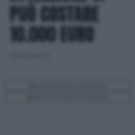
PUÒ COSTARE
10.000 EURO
domenica 10 maggio 2026
Segui Libero Quotidiano su Google Discover
Scegli Libero Quotidiano come fonte preferita