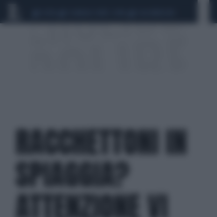
CEUTA
SCANDALO CONTE-COVID
CALCIOMERCATO
RACCHETTONI IN
SPIAGGIA?
ATTENZIONE VI