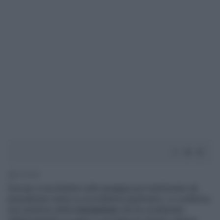
1' di lettura
Giocare a racchettoni sulla spiaggia può trasformarsi da
passatempo estivo in un problema giudiziario. Lo conferma
una sentenza della
Cassazione
che ha condannato