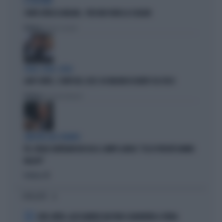
IL GIOCHINO
CONTE ATTACCA MELONI... PER FAR FUORI LA SCHLEIN
Politica
di Pietro Senaldi
SOLDI, SOLDI, SOLDI
LADY CONTE, I CONTI DEL 2025: 60 MILIONI DI DEBITI COL FISCO
Politica
di Giacomo Amadori
SINISTRA ALLO SBANDO
PD, PAOLO GENTILONI BOCCIA IL CAMPO LARGO: "ECCO PERCHÉ HANNO
FALLITO"
Politica
di
I PIÙ LETTI
1
JUVE-INTER, ALESSANDRO BASTONI SCARAVENTA A TERRA