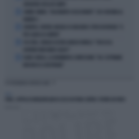
ZHEGROVA: RISSA IN CAMPO
2
JANNIK SINNER, "DOLCEMENTE OSSESSIONATO": CHI SI INCHINA AL
NUMERO 1
3
JUVENTUS, PAPERE-MICHELE DI GREGORIO E TIFOSI IN RIVOLTA: "IL
PIÙ SCARSO DI SEMPRE"
4
4 DI SERA, SENALDI AZZERA ANGELO BONELLI: "CON LUI AL
GOVERNO FARÀ MENO CALDO?"
5
FLAVIO COBOLLI, LA DRAMMATICA CONFESSIONE: "DA 3 SETTIMANE
NON RIESCO A RESPIRARE"
TI POTREBBERO INTERESSARE
ITALIA
FORLÌ, COPPIA DI NORDAFRICANI FA SESSO IN PIENO CENTRO: SPUNTA UN VIDEO
Redazione