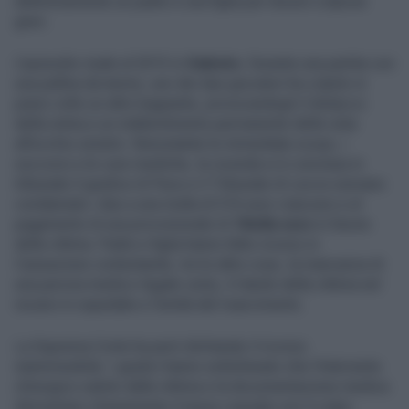
definitivamente un padre e una figlia per lesioni colpose
gravi.
L’episodio risale al 2015 in
Salento
. Durante una partita con
una pallina da tennis, uno dei due giocatori ha colpito in
pieno volto un altro bagnante, provocandogli il distacco
della retina e un indebolimento permanente della vista
all’occhio sinistro. Nonostante le immediate scuse, i
soccorsi e le cure mediche, la vicenda si è conclusa in
tribunale.Il giudice di Pace e il Tribunale di Lecce avevano
condannato i due a una multa di 516 euro ciascuno e al
pagamento di una provvisionale di
10mila euro
in favore
della vittima. Padre e figlia hanno fatto ricorso in
Cassazione contestando, tra le altre cose, la mancanza di
una perizia medico-legale certa, il ritardo della vittima nel
recarsi in ospedale e l’entità del risarcimento.
La Suprema Corte ha però dichiarato il ricorso
inammissibile. I giudici hanno sottolineato che l’intervento
chirurgico subito dalla vittima e la documentazione medica
dimostrano chiaramente il nesso causale con il colpo