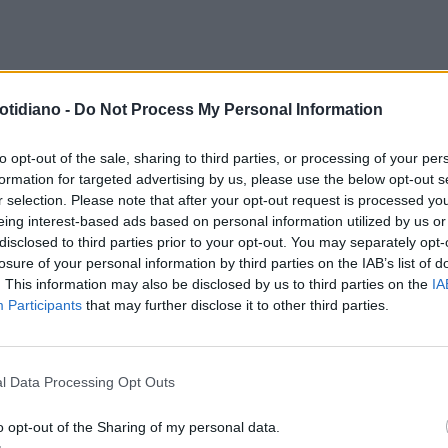
otidiano -
Do Not Process My Personal Information
to opt-out of the sale, sharing to third parties, or processing of your per
formation for targeted advertising by us, please use the below opt-out s
r selection. Please note that after your opt-out request is processed y
eing interest-based ads based on personal information utilized by us or
disclosed to third parties prior to your opt-out. You may separately opt-
losure of your personal information by third parties on the IAB’s list of
. This information may also be disclosed by us to third parties on the
IA
Participants
that may further disclose it to other third parties.
l Data Processing Opt Outs
o opt-out of the Sharing of my personal data.