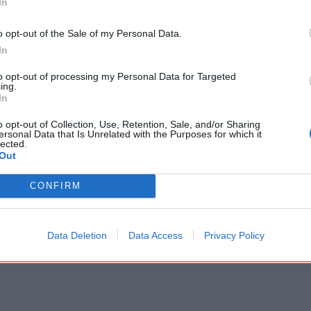
In
o opt-out of the Sale of my Personal Data.
In
to opt-out of processing my Personal Data for Targeted
ing.
In
o opt-out of Collection, Use, Retention, Sale, and/or Sharing
ersonal Data that Is Unrelated with the Purposes for which it
lected.
Out
CONFIRM
Data Deletion
Data Access
Privacy Policy