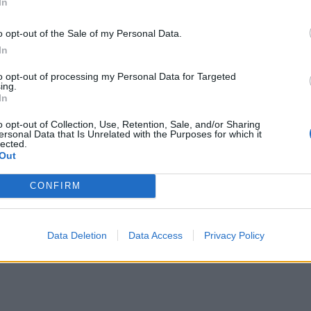
In
o opt-out of the Sale of my Personal Data.
In
to opt-out of processing my Personal Data for Targeted
ing.
In
o opt-out of Collection, Use, Retention, Sale, and/or Sharing
ersonal Data that Is Unrelated with the Purposes for which it
lected.
Out
CONFIRM
Data Deletion
Data Access
Privacy Policy