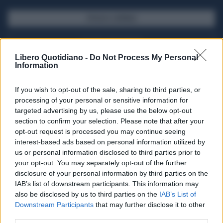
SFOGLIA IL GIORNALE
ACQUISTA ABBONAMENTO
Libero Quotidiano -
Do Not Process My Personal
Information
If you wish to opt-out of the sale, sharing to third parties, or
processing of your personal or sensitive information for
targeted advertising by us, please use the below opt-out
section to confirm your selection. Please note that after your
opt-out request is processed you may continue seeing
interest-based ads based on personal information utilized by
us or personal information disclosed to third parties prior to
your opt-out. You may separately opt-out of the further
Seguici su Google Discover
disclosure of your personal information by third parties on the
IAB’s list of downstream participants. This information may
Segui Libero Quotidiano su Google Discover
also be disclosed by us to third parties on the
IAB’s List of
Scegli Libero Quotidiano come fonte preferita
Downstream Participants
that may further disclose it to other
third parties.