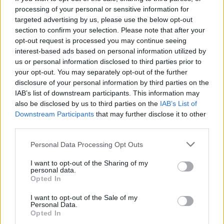
processing of your personal or sensitive information for
targeted advertising by us, please use the below opt-out
section to confirm your selection. Please note that after your
opt-out request is processed you may continue seeing
interest-based ads based on personal information utilized by
us or personal information disclosed to third parties prior to
your opt-out. You may separately opt-out of the further
Seguici su Google Discover
disclosure of your personal information by third parties on the
IAB’s list of downstream participants. This information may
Segui Libero Quotidiano su Google Discover
also be disclosed by us to third parties on the
IAB’s List of
Scegli Libero Quotidiano come fonte preferita
Downstream Participants
that may further disclose it to other
third parties.
SEZIONI
Personal Data Processing Opt Outs
I want to opt-out of the Sharing of my
SPETTACOLI
personal data.
Opted In
SCIENZA E TECH
I want to opt-out of the Sale of my
Personal Data.
Opted In
ALTRO