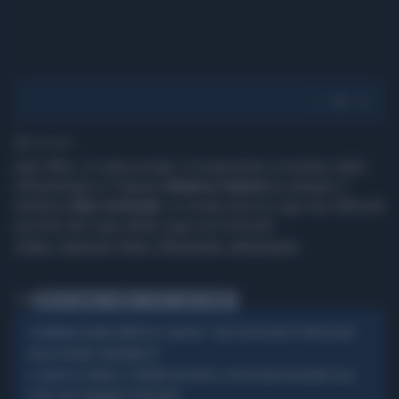
1' di lettura
Agli Uffizi, in visita privata, il vicepremier e ministro delle
Infrastrutture e Trasporti
Matteo Salvini
ha salutato il
direttore
Eike Schmidt
. Lo rende noto la Lega che diffonde
una foto del capo della Lega con Schmidt.
Video: Agenzia Vista / Alexander Jakhnagiev
Tag
MATTEO SALVINI
FIRENZE
UFFIZI
EIKE SCHMIDT
SALVINI SMENTISCE SANCHEZ: "BLOCCATI DECINE DI IRREGOLARI
VICEPREMIER
DALLA SPAGNA, NON MINACCI"
SCANDICCI, TENTANO UN FURTO E COLPISCONO UN AGENTE ALLA
A SCANDICCI
TESTA: DUE STRANIERI SCARCERATI