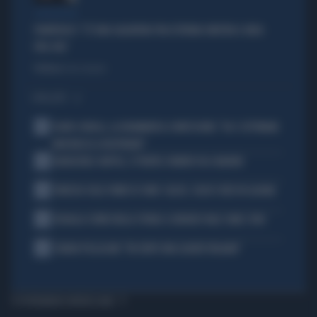
L'INTERVISTA
PIANTEDOSI: "C'È UNA SALDATURA TRA ESTREMA SINISTRA E AREA
PRO-PAL"
Politica
di Gino Zavalani
I PIÙ LETTI
1
FLAVIO COBOLLI, LA DRAMMATICA CONFESSIONE: "DA 3 SETTIMANE
NON RIESCO A RESPIRARE"
2
BADIASHILE-NAPOLI, SI TRATTA. ROMERO VA A MADRID
3
VENEZIA SULLE ORME DI COMO: CALCIO, SOLDI E IDEE IN LAGUNA
4
DOUALLA CORRE NELLA STORIA: IL BRONZO VALE COME L’ORO
5
CHIARA PELLACANI: "MI SENTO UNA LEADER ITALIANA"
TI POTREBBERO INTERESSARE