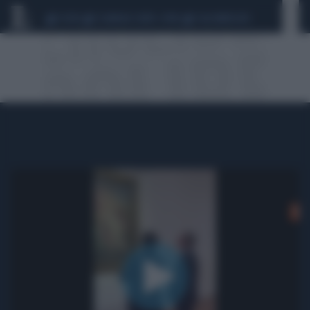
CEUTA
SCANDALO CONTE-COVID
CALCIOMERCATO