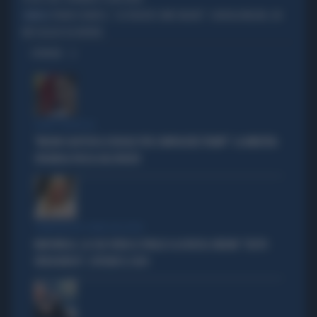
FRANCO BARESI, "LA FEDELTÀ COME VALORE": GIORGIA MELONI, UN
SIMBOLO
MESSAGGIO DA BRIVIDI
OPINIONI
FUORI CONTROLLO
"MELONI CALPESTA LE REGOLE PER COMPIACERE TRUMP": LA MINISTRA
SPAGNOLA PASSA AGLI INSULTI
COMPAGNI NEL NOME DELL'ODIO
MARCINELLE, LA CGIL VOLTA LE SPALLE A LA RUSSA. MELONI: "GESTO
VERGOGNOSO", ESPLODE IL CASO