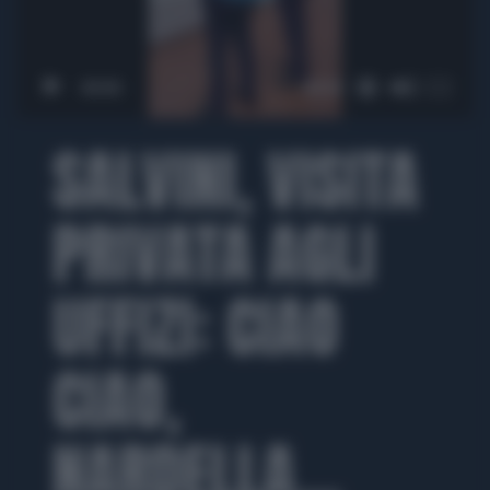
00:00
00:30
SALVINI, VISITA
PRIVATA AGLI
UFFIZI: CIAO
CIAO,
NARDELLA...