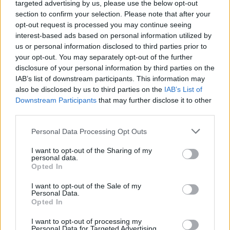
targeted advertising by us, please use the below opt-out
section to confirm your selection. Please note that after your
opt-out request is processed you may continue seeing
interest-based ads based on personal information utilized by
us or personal information disclosed to third parties prior to
your opt-out. You may separately opt-out of the further
Seguici su Google Discover
disclosure of your personal information by third parties on the
IAB’s list of downstream participants. This information may
Segui Libero Quotidiano su Google Discover
also be disclosed by us to third parties on the
IAB’s List of
Scegli Libero Quotidiano come fonte preferita
Downstream Participants
that may further disclose it to other
third parties.
SEZIONI
Personal Data Processing Opt Outs
I want to opt-out of the Sharing of my
SPETTACOLI
personal data.
Opted In
SCIENZA E TECH
I want to opt-out of the Sale of my
Personal Data.
Opted In
ALTRO
I want to opt-out of processing my
Personal Data for Targeted Advertising.