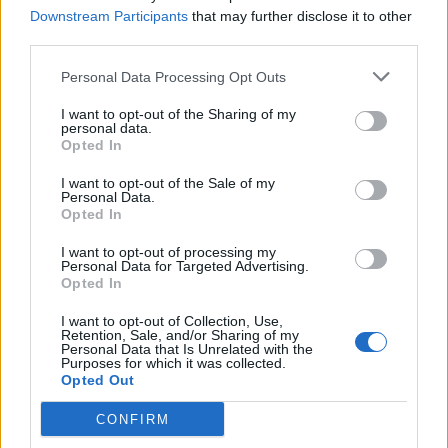
Scegli Libero Quotidiano come fonte preferita
Downstream Participants
that may further disclose it to other
third parties.
SEZIONI
Personal Data Processing Opt Outs
I want to opt-out of the Sharing of my
SPETTACOLI
personal data.
Opted In
SCIENZA E TECH
I want to opt-out of the Sale of my
Personal Data.
Opted In
ALTRO
I want to opt-out of processing my
Personal Data for Targeted Advertising.
Opted In
I want to opt-out of Collection, Use,
Retention, Sale, and/or Sharing of my
Personal Data that Is Unrelated with the
Purposes for which it was collected.
Libero Shopping
Contatti
Pubblicità
Cookie policy
Privacy policy
Opted Out
Condizioni generali
Modello 231
Assistenza
Preferenze Privacy
CONFIRM
Editoriale Libero S.r.l. - Sede Legale: Via dell’Aprica 18, 20158 Milano -