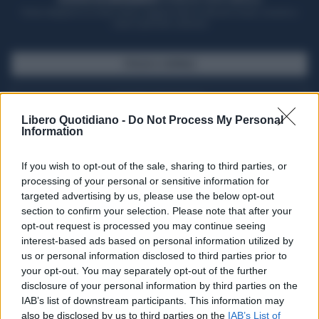
Potrai sfogliare la rivista online, leggere tutte le edizioni locali, ricevere a
casa il giornale cartaceo
SFOGLIA IL GIORNALE
ACQUISTA ABBONAMENTO
Libero Quotidiano -
Do Not Process My Personal
Information
If you wish to opt-out of the sale, sharing to third parties, or
processing of your personal or sensitive information for
targeted advertising by us, please use the below opt-out
section to confirm your selection. Please note that after your
opt-out request is processed you may continue seeing
interest-based ads based on personal information utilized by
us or personal information disclosed to third parties prior to
your opt-out. You may separately opt-out of the further
Seguici su Google Discover
disclosure of your personal information by third parties on the
IAB’s list of downstream participants. This information may
Segui Libero Quotidiano su Google Discover
also be disclosed by us to third parties on the
IAB’s List of