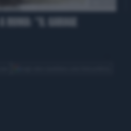
00:52
 A ROMA: "IL GARAGE
CONDIVIDI
cover
Scegli Libero Quotidiano come fonte preferita