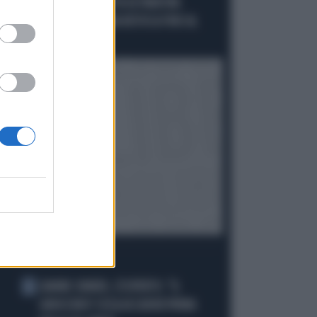
"L'ITALIA NON ACCETTA ULTIMATUM.
SCHENGEN? NESSUNA REVOCA FINO AL
15"
I PIÙ LETTI
JANNIK SINNER, L'ESPERTO: "IL
1
GINOCCHIO? COSA ACCADRÀ PRIMA