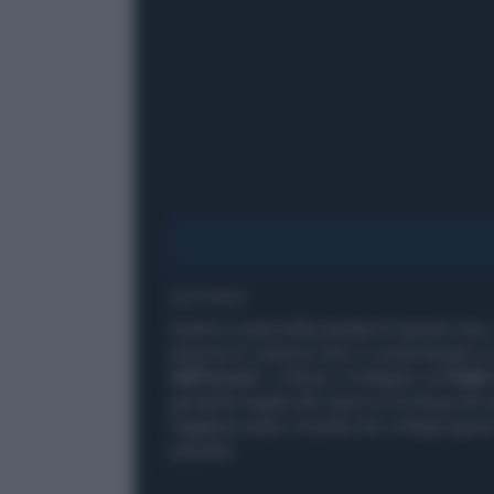
1' di lettura
Andrà in onda nella puntata di questa sera
episodi di violenza che si consumavano in 
dell'orrore
", a Roma. L'indagine sul
Fight
giovanile legata allo spaccio di droga nel q
l’agghiacciante vicenda che collega questi
popolari.