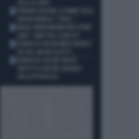
DELLO US OPEN"
FREDERIC VASSEUR, IL DUBBIO SULLA
2
NUOVA FORMULA 1: "FORSE..."
MILAN, RUBEN AMORIM NON SI PONE
3
LIMITI: "OBIETTIVO SCUDETTO"
FRANCESCO GUCCINI AMATO ANCHE A
4
DESTRA. MA NON DA TUTTI...
FRANCESCO GUCCINI? NON VA
5
RIDOTTO A CANTORE ORGANICO
DELLA DITTA ROSSA