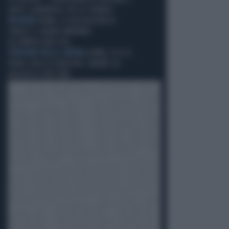
GAFFE CLAMOROSA: FDI LO STRONCA
NEGOZIATI
ROMA, LE DELEGAZIONI DI
ISRAELE E LIBANO ARRIVANO
ALL’AMBASCIATA USA
VERGOGNA NELLA CAPITALE
ROMA, ECCO IL
PIANO CASA DI GUALTIERI: SANARE GLI
ABUSIVI DI SPIN TIME