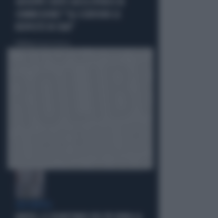
GIUSEPPE CONTE GIOCA SPORCO IN
COMMISSIONE? "GLI SCRIVONO LE
RISPOSTE IN CHAT"
Politica
di Roberto Tortora
QUI NAPOLI