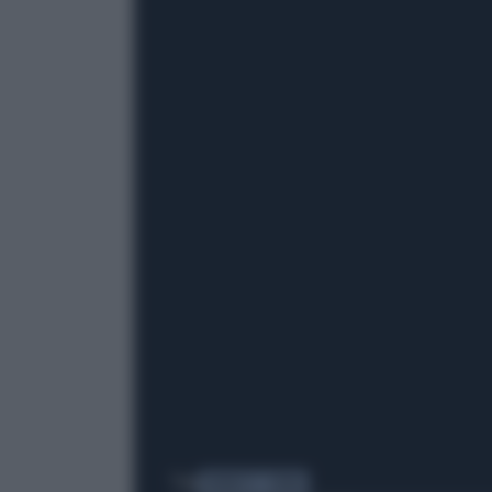
Tag
FARWEST
ROMA