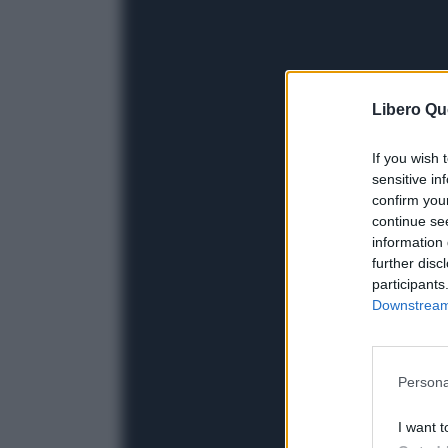
Libero Qu
If you wish 
sensitive in
confirm you
continue se
information 
further disc
participants
Downstream 
Persona
I want t