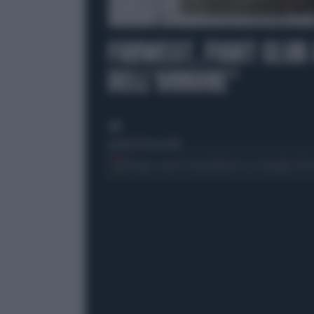
00:00
FARWEST, FIGHT CLUB
DELL'ORRORE"
di
martedì 24 marzo 2026
Segui Libero Quotidiano su Google Dis