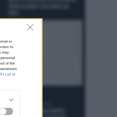
NAPOLI, IL SEGRETARIO DEL PD RUBA LA
CREMA DA BARBA: INCASTRATO DAL
VIDEO
sonal or
ection to
ou may
 personal
out of the
 downstream
B’s List of
È GUERRA CON LA SPAGNA
PALAZZO CHIGI LIQUIDA SÁNCHEZ: