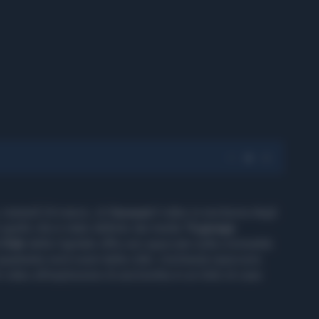
, martedì 24 marzo, di
Farwest
il video in esclusiva degli
quello che è stato definito dai media "
il garage
 Club
della Capitale offre uno spaccato sulla criminalità
uadrante nord ovest della città. L'inchiesta ripercorre
 video all'esplosione di una bomba in un lotto di case