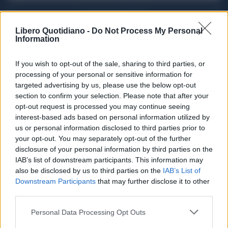
ACQUISTA ABBONAMENTO
Libero Quotidiano -
Do Not Process My Personal
Information
If you wish to opt-out of the sale, sharing to third parties, or
processing of your personal or sensitive information for
targeted advertising by us, please use the below opt-out
section to confirm your selection. Please note that after your
opt-out request is processed you may continue seeing
interest-based ads based on personal information utilized by
us or personal information disclosed to third parties prior to
your opt-out. You may separately opt-out of the further
Seguici su Google Discover
disclosure of your personal information by third parties on the
IAB’s list of downstream participants. This information may
Segui Libero Quotidiano su Google Discover
also be disclosed by us to third parties on the
IAB’s List of
Scegli Libero Quotidiano come fonte preferita
Downstream Participants
that may further disclose it to other
third parties.
SEZIONI
Personal Data Processing Opt Outs