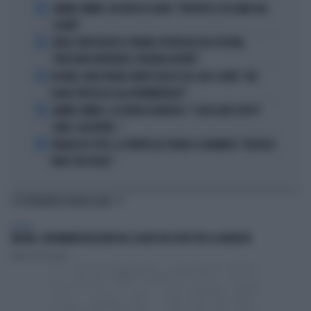
1
JANNIK SINNER, UN GROSSO GUAIO: "PERCHÉ LO CACCIANO DAL
CASINÒ"
2
CARLO CONTI RICEVE IL PREMIO SPETTACOLO DEL FESTIVAL
"ORIZZONTI DIFFERENTI, PENSIERI DISTINTI"
3
IN ONDA, MULÈ FRENA SUBITO TELESE SUL CASO-CONTE: "MA
QUALE PROCESSO ALLA NORIMBERGA?!"
4
JANNIK SINNER, LA TEORIA DI NARGISO: "I SUOI GUAI? UN PO'
COME I CALCIATORI..."
5
FRANCESCO TOTTI, LA VERITÀ SUL PUGNO A COLONNESE: "MI DISSE:
NON È TUO FIGLIO"
TI POTREBBERO INTERESSARE
MILANO
MILANO, UN'AMMINISTRAZIONE NEL SEGNO DELL'ODIO PER LA MOBILITÀ
Maurizio Zottarelli