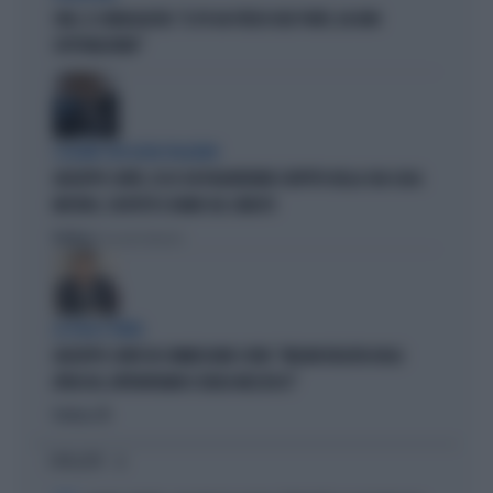
SWG, IL SONDAGGISTA: "IL PD HA PERSO DUE PUNTI, DA NON
SOTTOVALUTARE"
I LEGAMI CON OLIVIA PALADINO
GIUSEPPE CONTE, ECCO CHI PAGHEREBBE L'AFFITTO DELLA SUA CASA:
MISTERO, SOSPETTI E DUBBI SUL CATASTO
Politica
di Giacomo Amadori
LA FUGA È FINITA
GIUSEPPE CONTE IN COMMISSIONE COVID: "MELONI REGISTA DEGLI
ATTACCHI, AFFRONTIAMOCI SENZA MEZZUCCI"
Politica
di
I PIÙ LETTI