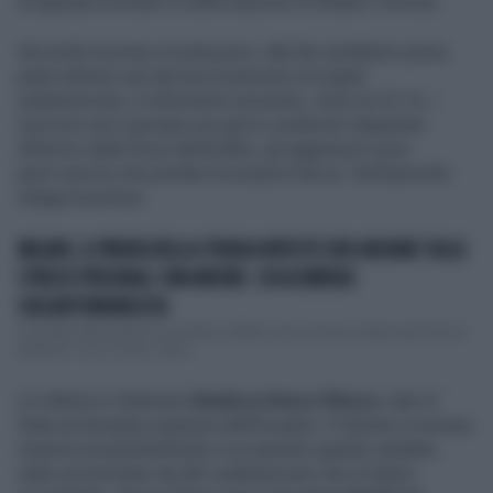
scoppiata al binario 6 della stazione di Milano-Certosa.
Secondo le prime ricostruzioni, alla lite avrebbero preso
parte almeno una decina di persone di origine
sudamericana. A intervenire sul posto, verso le 22.15, i
soccorsi ma il giovane era già in condizioni disperate.
All’arrivo delle forze dell’ordine, gli aggressori sono
però riusciti a far perdere le proprie tracce. Sull’episodio
indaga la polizia.
MILANO, IL PIRATA DELLA STRADA INVESTE DUE ANZIANE SULLE
STRISCE PEDONALI: UNA MUORE. COSA EMERGE
SULL'AUTOMOBILISTA
Un pirata della strada ha investito a Milano due anziane sorelle sulle strisce
pedonali: una è morta, l'altra...
La vittima si chiamava
Gianluca Ibarra Silvera
, nato in
Italia da famiglia originaria dell’Ecuador. Il 22enne si trovava
insieme presumibilmente a un parente quando sarebbe
stato accerchiato da altri sudamericani che lo hanno