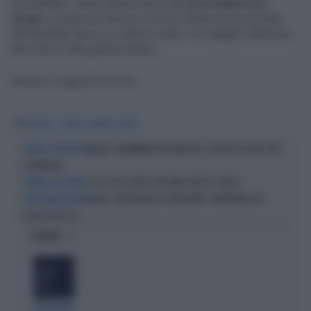
accoltellato. Ibarra Silvera aveva dei
precedenti per
droga
. La persona che era con lui è stata invece portata
all'ospedale Sacco in codice verde, con leggere abrasioni
alla mano e alla gamba destra.
Notizia in aggiornamento
Tag
MILANO
GIANLUCA IBARRA SILVERA
MILANO, UN'AMMINISTRAZIONE NEL SEGNO DELL'ODIO PER
DISAGIO CONTINUO
LA MOBILITÀ
SE AL POLICLINICO OPERANO ANCHE I ROBOT
SGUARDO AL FUTURO
MILANO, PIERFRANCESCO MAJORINO SPAVENTATO DAI
CORSA MENEGHINA
DISASTRI DEL PD
OPINIONI
PROIEZIONI