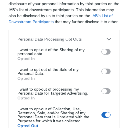
Seguici su Google Discover
disclosure of your personal information by third parties on the
IAB’s list of downstream participants. This information may
Segui Libero Quotidiano su Google Discover
also be disclosed by us to third parties on the
IAB’s List of
Scegli Libero Quotidiano come fonte preferita
Downstream Participants
that may further disclose it to other
third parties.
SEZIONI
Personal Data Processing Opt Outs
I want to opt-out of the Sharing of my
SPETTACOLI
personal data.
Opted In
SCIENZA E TECH
I want to opt-out of the Sale of my
Personal Data.
Opted In
ALTRO
I want to opt-out of processing my
Personal Data for Targeted Advertising.
Opted In
I want to opt-out of Collection, Use,
Retention, Sale, and/or Sharing of my
Personal Data that Is Unrelated with the
Purposes for which it was collected.
Libero Shopping
Contatti
Pubblicità
Cookie policy
Privacy policy
Opted Out