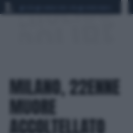
CEUTA
SCANDALO CONTE-COVID
SIGFRIDO RANUCCI
MILANO, 22ENNE
MUORE
ACCOLTELLATO