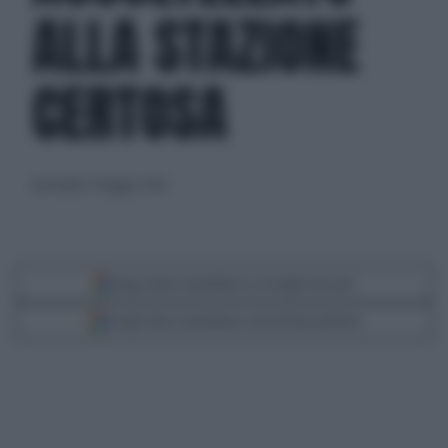
ALLA STAZIONE
CERTOSA
mercoledì 27 maggio 2026
Segui Libero Quotidiano su Google Discover
Scegli Libero Quotidiano come fonte preferita