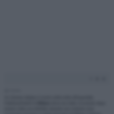
1' di lettura
Un 22enne italiano è morto nella notte all’ospedale
Fatebenefratelli di
Milano
dove era stato ricoverato dopo
essere stato accoltellato durante una violenta rissa