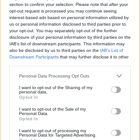
section to confirm your selection. Please note that after your
opt-out request is processed you may continue seeing
interest-based ads based on personal information utilized by
us or personal information disclosed to third parties prior to
your opt-out. You may separately opt-out of the further
Seguici su Google Discover
disclosure of your personal information by third parties on the
IAB’s list of downstream participants. This information may
Segui Libero Quotidiano su Google Discover
also be disclosed by us to third parties on the
IAB’s List of
Scegli Libero Quotidiano come fonte preferita
Downstream Participants
that may further disclose it to other
third parties.
SEZIONI
Personal Data Processing Opt Outs
I want to opt-out of the Sharing of my
SPETTACOLI
personal data.
Opted In
SCIENZA E TECH
I want to opt-out of the Sale of my
Personal Data.
Opted In
ALTRO
I want to opt-out of processing my
Personal Data for Targeted Advertising.