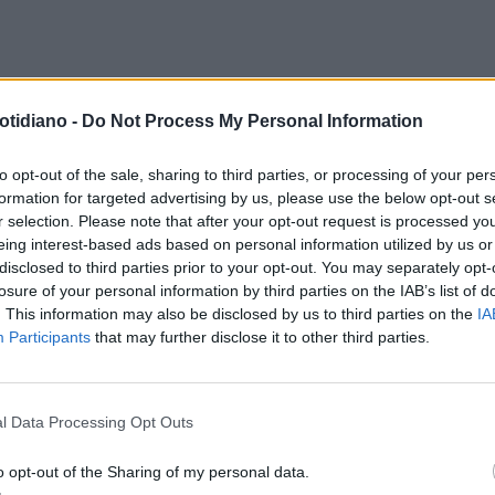
otidiano -
Do Not Process My Personal Information
to opt-out of the sale, sharing to third parties, or processing of your per
formation for targeted advertising by us, please use the below opt-out s
r selection. Please note that after your opt-out request is processed y
eing interest-based ads based on personal information utilized by us or
disclosed to third parties prior to your opt-out. You may separately opt-
losure of your personal information by third parties on the IAB’s list of
. This information may also be disclosed by us to third parties on the
IA
Participants
that may further disclose it to other third parties.
l Data Processing Opt Outs
o opt-out of the Sharing of my personal data.