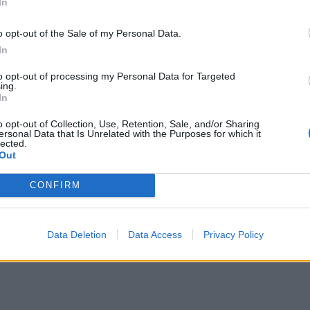
In
o opt-out of the Sale of my Personal Data.
In
to opt-out of processing my Personal Data for Targeted
ing.
In
o opt-out of Collection, Use, Retention, Sale, and/or Sharing
ersonal Data that Is Unrelated with the Purposes for which it
lected.
Out
CONFIRM
Data Deletion
Data Access
Privacy Policy