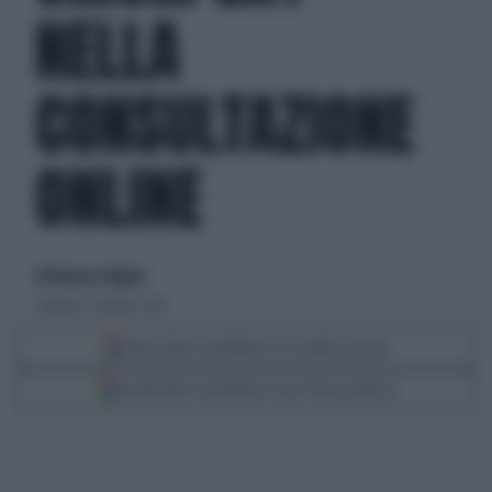
NELLA
CONSULTAZIONE
ONLINE
di Francesco Rigoni
venerdì 31 ottobre 2014
Segui Libero Quotidiano su Google Discover
Scegli Libero Quotidiano come fonte preferita