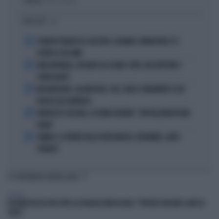
Politica
di Pietro Senaldi
I PIÙ LETTI
1
È MORTO FRANCESCO GUCCINI: IL GRANDE CANTAUTORE SI È
SPENTO A 86 ANNI
2
KIMI ANTONELLI, VACANZE DA SOGNO: TUFFI, RACCHETTONI E
SUPER-YACHT
3
MASTANTUONO, ALAJBEGOVIC, PAZ, YILDIZ: FINALMENTE SI DÀ
SPAZIO ALLA FANTASIA
4
FRANCESCO GUCCINI, LE ULTIME VOLONTÀ: "SEPPELLITEMI IN UNA
VIGNA"
5
SINNER, LA VERITÀ SULLA VISITA MEDICA: CINCINNATI, ALTRO
FORFAIT?
TI POTREBBERO INTERESSARE
POLITICA
FDI RIDICOLIZZA AVS DOPO LA PAGLIACCIATA IN AULA: "PERCHÉ GIOCANO A MOSCA
CIECA"