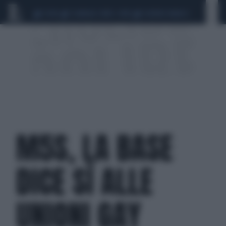
CEUTA
SCANDALO CONTE-COVID
SIGFRIDO RANUCCI
M5S, LA BASE
DICE SÌ ALLE
UNIONI GAY