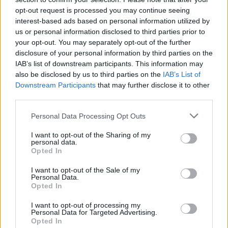
opt-out request is processed you may continue seeing
interest-based ads based on personal information utilized by
us or personal information disclosed to third parties prior to
your opt-out. You may separately opt-out of the further
Seguici su Google Discover
disclosure of your personal information by third parties on the
IAB’s list of downstream participants. This information may
Segui Libero Quotidiano su Google Discover
also be disclosed by us to third parties on the
IAB’s List of
Scegli Libero Quotidiano come fonte preferita
Downstream Participants
that may further disclose it to other
third parties.
SEZIONI
Personal Data Processing Opt Outs
I want to opt-out of the Sharing of my
SPETTACOLI
personal data.
Opted In
SCIENZA E TECH
I want to opt-out of the Sale of my
Personal Data.
Opted In
ALTRO
I want to opt-out of processing my
Personal Data for Targeted Advertising.
Opted In