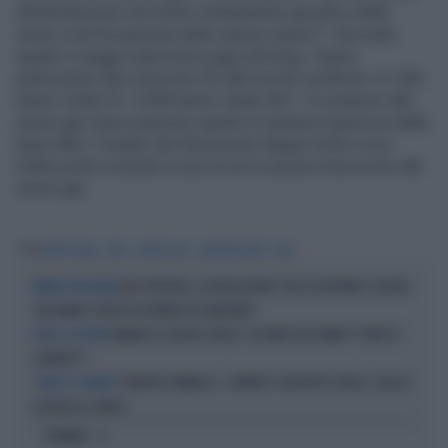
all'introduzione nel nostro ordinamento giuridico delle
unioni civili fra persone dello stesso sesso?". Secondo
quanto si legge sulla home page del blog, "hanno
partecipato alla votazione 25.268 iscritti certificati. 21.360
hanno votato SI. 3.908 hanno votato NO". Il consenso alle
unioni gay viene espresso quindi in maniera massiccia dalla
base M5s. Il leader del Movimento Beppe Grillo si era
d'altra parte mostrato in più di un'occasione favorevole alle
unioni gay.
Tag
BEPPE GRILLO
M5S
UNIONI GAY
CONSULTAZIONE
BLOG
GAIA TORTORA, LA RIVELAZIONE CON CUI AFFONDA SCHLEIN:
ERRORI GIUDIZIARI
"MI HANNO SCRITTO ESPONENTI PD INDIGNATI"
VANNACCI E BEPPE GRILLO: SECONDO VOI HANNO "PUNTI DI
DOPO LA LETTERA
CONTATTO"?
ROBERTO VANNACCI, CONTATTO CON BEPPE GRILLO: QUELLA
"PUNTI IN COMUNE"
LETTERA AL COMICO
OPINIONI