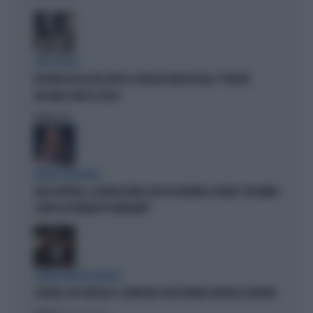
CIRCO ROSSO
FDI RIDICOLIZZA AVS DOPO LA PAGLIACCIATA IN AULA: "PERCHÉ
GIOCANO A MOSCA CIECA"
Politica
di
ERRORI GIUDIZIARI
GAIA TORTORA, LA RIVELAZIONE CON CUI AFFONDA SCHLEIN: "MI HANNO
SCRITTO ESPONENTI PD INDIGNATI"
CENTROSINISTRA FRAGILE
SCHLEIN, UN CONSIGLIO: SI IMPEGNI A FAR DURARE ANCORA LA MELONI