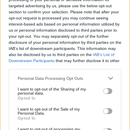
targeted advertising by us, please use the below opt-out
section to confirm your selection. Please note that after your
opt-out request is processed you may continue seeing
interest-based ads based on personal information utilized by
us or personal information disclosed to third parties prior to
your opt-out. You may separately opt-out of the further
Seguici su Google Discover
disclosure of your personal information by third parties on the
IAB’s list of downstream participants. This information may
Segui Libero Quotidiano su Google Discover
also be disclosed by us to third parties on the
IAB’s List of
Scegli Libero Quotidiano come fonte preferita
Downstream Participants
that may further disclose it to other
third parties.
SEZIONI
Personal Data Processing Opt Outs
I want to opt-out of the Sharing of my
SPETTACOLI
personal data.
Opted In
SCIENZA E TECH
I want to opt-out of the Sale of my
Personal Data.
Opted In
ALTRO
I want to opt-out of processing my